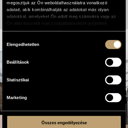
MUNKATÁRS
megosztjuk az Ön weboldalhasználatra vonatkozó
Augusztus 19.
adatait, akik kombinálhatják az adatokat más olyan
A BMC Records kortárs és jazz-zenei
lemezkiadó új munkatársat keres
adatokkal, amelyeket Ön adott meg számukra vagy az
Ön által használt más szolgáltatásokból gyűjtöttek.
TOVÁBB
HÍREK
Hozzájárulás
Elengedhetetlen
kiválasztása
Beállítások
VÁCZI DÁNIEL
GLISSONIC TRIÓ,
Statisztikai
VENDÉG: JONAS
KULLHAMMAR
Marketing
Augusztus 26.
Összes engedélyezése
RENDEZVÉNYHELYSZÍN