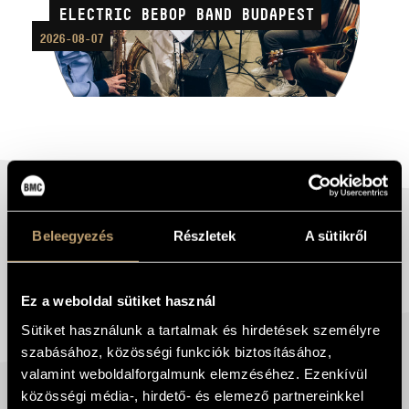
ELECTRIC BEBOP BAND BUDAPEST
2026-08-07
THE LEGACY OF
NATIVE SENSE
Augusztus 15.
Szigeti Mátyás – vibrafon, Horváth
Szabolcs – zongora
AKTUÁLIS
2026-07-21
FÉNYTÖRÉSEK: A KOROSSY
Beleegyezés
Részletek
A sütikről
KVARTETT ÚJ SOROZATA A
KONCERTTEREMBEN
Ez a weboldal sütiket használ
TOVÁBB
Sütiket használunk a tartalmak és hirdetések személyre
CZAKÓ VIRÁG
szabásához, közösségi funkciók biztosításához,
QUARTET, VENDÉG:
valamint weboldalforgalmunk elemzéséhez. Ezenkívül
2026-06-25
CSELIK GÁBOR
ÁLLÁSLEHETŐSÉG: LEMEZKIADÓI
közösségi média-, hirdető- és elemező partnereinkkel