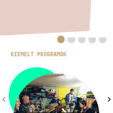
HÉTFŐ:
09:00-18:00
FAX
KEDD:
09:00-20:00
EMAIL
SZERDA-PÉNTEK:
09:00-22:00
info@bmc.hu
SZOMBAT:
10:00-22:00
VASÁRNAP:
nyitás az előadás
kezdete előtt 2 órával
PÉCH LÓRÁNT
KIEMELT PROGRAMOK
QUARTET
Augusztus 13.
BMC HÁZ
OPUS JAZZ CLUB
BMC RECORDS
ZENEI INFORMÁCIÓS KÖZPONT ÉS KÖNYVTÁR
BMC NEMZETKÖZI CIMBALOMVERSENY 2019