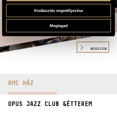
A BMC ideális helyszíne az
Kiválasztás engedélyezése
üzleti és kulturális
eseményeknek: a termek
berendezése rugalmasan
alakítható, teljes körű
Megtagad
GRENCSOPORT +
technikai
és catering szolgáltatásokkal.
LEWIS JORDAN
Augusztus 8.
RÉSZLETEK
BMC
HÁZ
OPUS
JAZZ CLUB &
ÉTTEREM