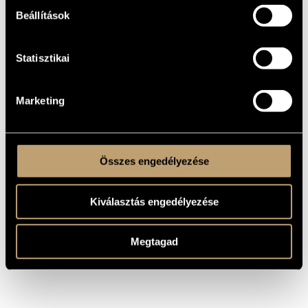
For more information, please call +36 1 216 7894
Beállítások
℗ BMC
Statisztikai
SHARE
Marketing
Összes engedélyezése
Kiválasztás engedélyezése
Megtagad