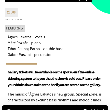
MONDAY
09:00-18:00
FAX
TUESDAY
09:00-20:00
20:00
EMAIL
WEDNESDAY-FRIDAY
09:00-
OPUS JAZZ CLUB
info@bmc.hu
22:00
FEATURING:
SATURDAY
10:00-22:00
SUNDAY
opens 2 hours before
Ágnes Lakatos – vocals
the performance starts
Máté Pozsár – piano
Tibor Csuhaj-Barna – double bass
Gábor Pusztai – percussion
BMC HOUSE
Gallery tickets will be available on the spot even if the online
ticketing system tells you that the show is sold out. Please order
OPUS JAZZ CLUB
your drinks downstairs at the bar if you are seated on the gallery.
BMC RECORDS
The music of Ágnes Lakatos’s new group, Special Zone, is
characterized by exciting bass rhythms and melodic lines
MUSIC INFORMATION CENTER
exploring new paths, built on harmonies that are modern