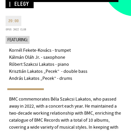
| ELEGY
MONDAY
09:00-18:00
FAX
TUESDAY
09:00-20:00
EMAIL
20:00
WEDNESDAY-FRIDAY
09:00-
info@bmc.hu
22:00
OPUS JAZZ CLUB
SATURDAY
10:00-22:00
FEATURING:
SUNDAY
opens 2 hours before
the performance starts
Kornél Fekete-Kovács - trumpet
Kálmán Oláh Jr. - saxophone
Róbert Szakcsi Lakatos - piano
Krisztián Lakatos „Pecek” - double bass
András Lakatos „Pecek” - drums
BMC HOUSE
OPUS JAZZ CLUB
BMC commemorates Béla Szakcsi Lakatos, who passed
away in 2022, with a concert each year. He maintained a
BMC RECORDS
two-decade working relationship with BMC, enriching the
catalogue of BMC Records with a total of 10 albums,
MUSIC INFORMATION CENTER
covering a wide variety of musical styles. In keeping with