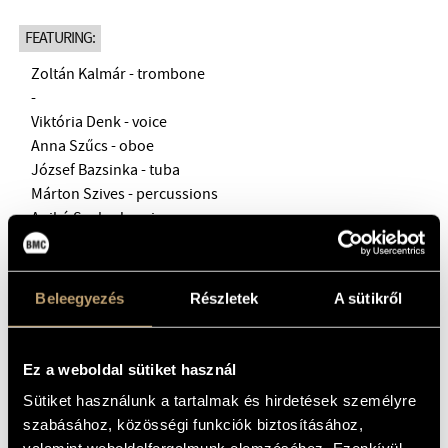
BMC INTERNATIONAL CIMBALOM COMPETITION 2019
FEATURING:
Zoltán Kalmár - trombone
-
Viktória Denk - voice
Anna Szűcs - oboe
József Bazsinka - tuba
Márton Szives - percussions
Anikó Szokody - piano
György Klebniczki - piano
-
Hungarian Brass Quintet:
Beleegyezés
Részletek
A sütikről
Bálint Keszthelyi - trumpet
Balázs Igric - trumpet
Péter Lakatos - horn
Ez a weboldal sütiket használ
István Péter Farkas - trombone
Sütiket használunk a tartalmak és hirdetések személyre
József Bazsinka - tuba
szabásához, közösségi funkciók biztosításához,