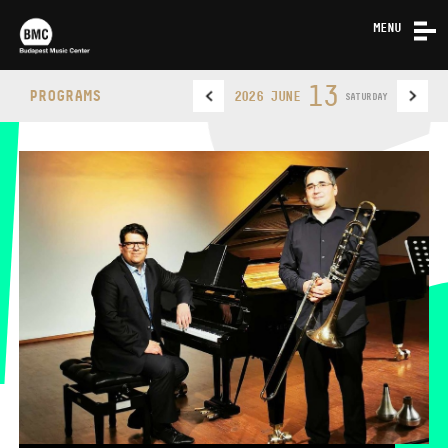
MENU
NEWS
13
PROGRAMS
2026 JUNE
SATURDAY
ABOUT US
CONTACT
BUDAPEST MUSIC CENTER
PHONE
PHONE
TICKET OFFICE
OPENING HOURS