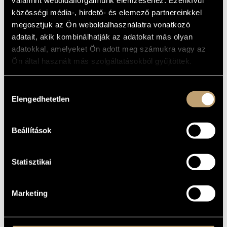
valamint weboldalforgalmunk elemzéséhez. Ezenkívül
közösségi média-, hirdető- és elemező partnereinkkel
Supported by
National Cultural Fund
and
Zeneművészeti
megosztjuk az Ön weboldalhasználatra vonatkozó
Alapítvány
adatait, akik kombinálhatják az adatokat más olyan
adatokkal, amelyeket Ön adott meg számukra vagy az
Ön által használt más szolgáltatásokból gyűjtöttek.
Hozzájárulás
Elengedhetetlen
kiválasztása
Beállítások
Statisztikai
Seating is on a first-come, first-served basis.
Free entry!
Marketing
SHARE