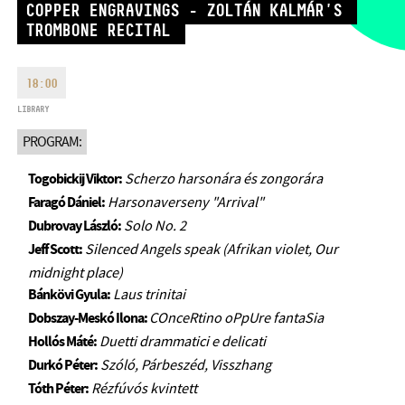
COPPER ENGRAVINGS - ZOLTÁN KALMÁR'S
MONDAY
09:00-18:00
FAX
TROMBONE RECITAL
TUESDAY
09:00-20:00
EMAIL
WEDNESDAY-FRIDAY
09:00-
info@bmc.hu
18:00
22:00
SATURDAY
10:00-22:00
LIBRARY
SUNDAY
opens 2 hours before
PROGRAM:
the performance starts
Togobickij Viktor:
Scherzo harsonára és zongorára
Faragó Dániel:
Harsonaverseny "Arrival"
Dubrovay László:
Solo No. 2
Jeff Scott:
Silenced Angels speak (Afrikan violet, Our
BMC HOUSE
midnight place)
Bánkövi Gyula:
Laus trinitai
OPUS JAZZ CLUB
Dobszay-Meskó Ilona:
COnceRtino oPpUre fantaSia
BMC RECORDS
Hollós Máté:
Duetti drammatici e delicati
Durkó Péter:
Szóló, Párbeszéd, Visszhang
MUSIC INFORMATION CENTER
Tóth Péter:
Rézfúvós kvintett