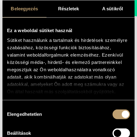
MONDAY
09:00-18:00
FAX
Beleegyezés
Részletek
A sütikről
TUESDAY
09:00-20:00
EMAIL
WEDNESDAY-FRIDAY
09:00-
info@bmc.hu
22:00
Ez a weboldal sütiket használ
SATURDAY
10:00-22:00
DANUBIA ORCHESTRA: BEAT IT, BRO!
Sütiket használunk a tartalmak és hirdetések személyre
SUNDAY
opens 2 hours before
szabásához, közösségi funkciók biztosításához,
the performance starts
FAMILY CONCERT
valamint weboldalforgalmunk elemzéséhez. Ezenkívül
közösségi média-, hirdető- és elemező partnereinkkel
10:00
megosztjuk az Ön weboldalhasználatra vonatkozó
CONCERT HALL
adatait, akik kombinálhatják az adatokat más olyan
FEATURING:
adatokkal, amelyeket Ön adott meg számukra vagy az
BMC HOUSE
Ön által használt más szolgáltatásokból gyűjtöttek.
Danubia Percussion Group
OPUS JAZZ CLUB
Conductor and Host: Máté Hámori
Hozzájárulás
BMC RECORDS
Elengedhetetlen
kiválasztása
Tickets are available for 3500 HUF on the spot,
MUSIC INFORMATION CENTER
online at
jegy.hu
,
Beállítások