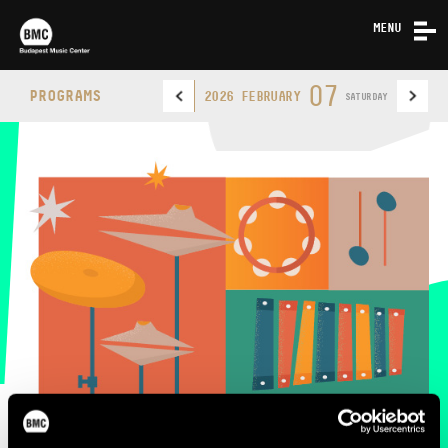
MENU
NEWS
07
PROGRAMS
2026 FEBRUARY
SATURDAY
ABOUT US
CONTACT
BUDAPEST MUSIC CENTER
PHONE
PHONE
TICKET OFFICE
OPENING HOURS