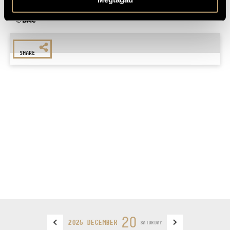
For more information, please call +36 1 216 7894
℗ BMC
SHARE
20
2025 DECEMBER
SATURDAY