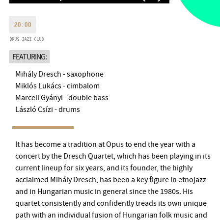
MONDAY
09:00-18:00
FAX
TUESDAY
09:00-20:00
20:00
EMAIL
WEDNESDAY-FRIDAY
09:00-
OPUS JAZZ CLUB
info@bmc.hu
22:00
FEATURING:
SATURDAY
10:00-22:00
SUNDAY
opens 2 hours before
Mihály Dresch - saxophone
the performance starts
Miklós Lukács - cimbalom
Marcell Gyányi - double bass
László Csízi - drums
BMC HOUSE
It has become a tradition at Opus to end the year with a
concert by the Dresch Quartet, which has been playing in its
OPUS JAZZ CLUB
current lineup for six years, and its founder, the highly
acclaimed Mihály Dresch, has been a key figure in etnojazz
BMC RECORDS
and in Hungarian music in general since the 1980s. His
quartet consistently and confidently treads its own unique
MUSIC INFORMATION CENTER
path with an individual fusion of Hungarian folk music and