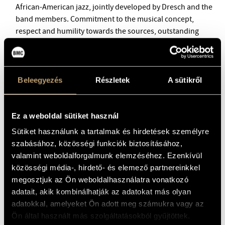
BMC INTERNATIONAL CIMBALOM COMPETITION 2019
African-American jazz, jointly developed by Dresch and the
band members. Commitment to the musical concept,
respect and humility towards the sources, outstanding
musicians, new and evergreen compositions, standards in
the Dresch manner – all these combined create the musical
experience that strikes the audience again and again with
its freshness.
Beleegyezés
Részletek
A sütikről
Ez a weboldal sütiket használ
Sütiket használunk a tartalmak és hirdetések személyre
szabásához, közösségi funkciók biztosításához,
valamint weboldalforgalmunk elemzéséhez. Ezenkívül
közösségi média-, hirdető- és elemező partnereinkkel
megosztjuk az Ön weboldalhasználatra vonatkozó
adatait, akik kombinálhatják az adatokat más olyan
adatokkal, amelyeket Ön adott meg számukra vagy az
Ön által használt más szolgáltatásokból gyűjtöttek.