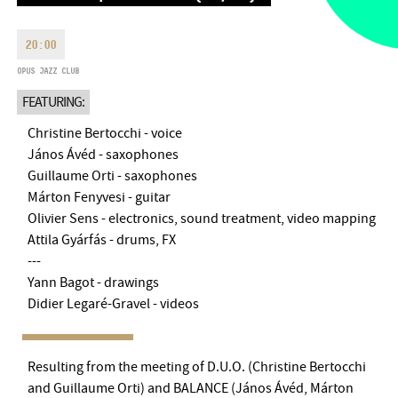
MONDAY
09:00-18:00
FAX
TUESDAY
09:00-20:00
20:00
EMAIL
WEDNESDAY-FRIDAY
09:00-
OPUS JAZZ CLUB
info@bmc.hu
22:00
FEATURING:
SATURDAY
10:00-22:00
SUNDAY
opens 2 hours before
Christine Bertocchi - voice
the performance starts
János Ávéd - saxophones
Guillaume Orti - saxophones
Márton Fenyvesi - guitar
Olivier Sens - electronics, sound treatment, video mapping
Attila Gyárfás - drums, FX
BMC HOUSE
---
Yann Bagot - drawings
OPUS JAZZ CLUB
Didier Legaré-Gravel - videos
BMC RECORDS
Resulting from the meeting of D.U.O. (Christine Bertocchi
MUSIC INFORMATION CENTER
and Guillaume Orti) and BALANCE (János Ávéd, Márton