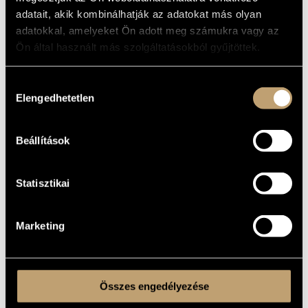
adatait, akik kombinálhatják az adatokat más olyan
adatokkal, amelyeket Ön adott meg számukra vagy az
Ön által használt más szolgáltatásokból gyűjtöttek.
Hozzájárulás
Elengedhetetlen
kiválasztása
Beállítások
Statisztikai
Marketing
Összes engedélyezése
Tickets are available for 1800 HUF on the spot,
online at