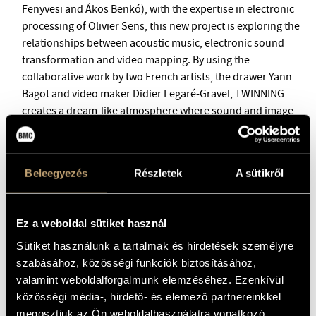
BMC INTERNATIONAL CIMBALOM COMPETITION 2019
Fenyvesi and Ákos Benkó), with the expertise in electronic
processing of Olivier Sens, this new project is exploring the
relationships between acoustic music, electronic sound
transformation and video mapping. By using the
collaborative work by two French artists, the drawer Yann
Bagot and video maker Didier Legaré-Gravel, TWINNING
creates a dream-like atmosphere where sound and image
activities depend from each other.
Alternating between original compositions and oriented
improvisations in a caleidoscopic manner, the audience is
Beleegyezés
Részletek
A sütikről
invited to embark for an abstract journey through new
audio and visual landscapes.
Ez a weboldal sütiket használ
Sütiket használunk a tartalmak és hirdetések személyre
The project is supported by DRAC Bourgogne Franche-
szabásához, közösségi funkciók biztosításához,
Comté and Spédidam.
valamint weboldalforgalmunk elemzéséhez. Ezenkívül
közösségi média-, hirdető- és elemező partnereinkkel
megosztjuk az Ön weboldalhasználatra vonatkozó