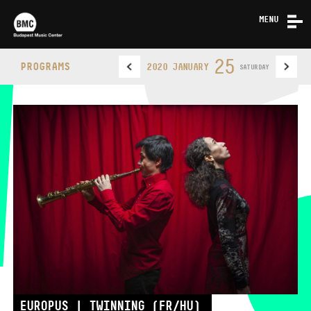
MENU
NEWS
25
PROGRAMS
2020 JANUARY
SATURDAY
ABOUT US
CONTACT
BUDAPEST MUSIC CENTER
PHONE
PHONE
TICKET OFFICE
OPENING HOURS
EUROPUS | TWINNING (FR/HU)