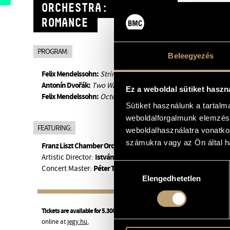
ORCHESTRA: STRING
ROMANCE
PROGRAM:
Beleegyezés
Felix Mendelssohn:
String Symphony in B Minor, No. 10
Antonín Dvořák:
Two Waltzes, Op. 54/1, 4
Ez a weboldal sütiket haszn
Felix Mendelssohn:
Octet in E-flat Major, Op. 20
Sütiket használunk a tartal
weboldalforgalmunk elemzésé
FEATURING:
weboldalhasználatra vonatko
számukra vagy az Ön által ha
Franz Liszt Chamber Orchestra
István Várdai
Artistic Director:
Hozzájárulás
Péter Tfirst
Concert Master:
Elengedhetetlen
kiválasztása
Tickets are available for 5.300–7.000 HUF on the spot,
online at
jegy.hu
,