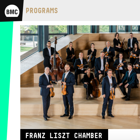
BMC HOUSE
PROGRAMS
OPUS JAZZ CLUB
BMC RECORDS
MUSIC INFORMATION CENTER
BMC INTERNATIONAL CIMBALOM
COMPETITION 2019
FRANZ LISZT CHAMBER