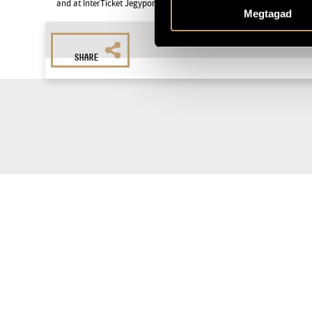
and at InterTicket Jegypont partners across Hungary.
Megtagad
SHARE
Subscri