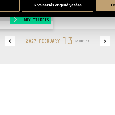
Kiválasztás engedélyezése
Ös
BUY TICKETS
13
2027 FEBRUARY
SATURDAY
Design by
be newsletter
BudapestMusicCenter