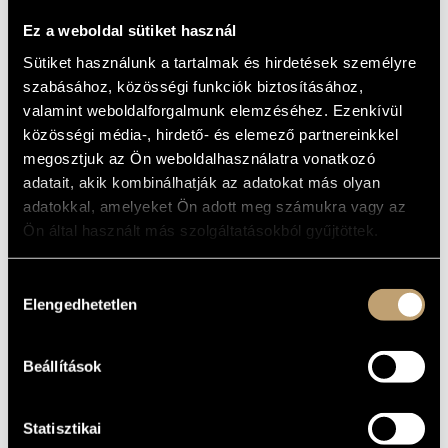
BMC INTERNATIONAL CIMBALOM COMPETITION 2019
Ez a weboldal sütiket használ
Sütiket használunk a tartalmak és hirdetések személyre
szabásához, közösségi funkciók biztosításához,
valamint weboldalforgalmunk elemzéséhez. Ezenkívül
közösségi média-, hirdető- és elemező partnereinkkel
megosztjuk az Ön weboldalhasználatra vonatkozó
adatait, akik kombinálhatják az adatokat más olyan
adatokkal, amelyeket Ön adott meg számukra vagy az
Ön által használt más szolgáltatásokból gyűjtöttek.
Tickets are available for 3000 HUF on the spot,
online at
Hozzájárulás
Elengedhetetlen
bmc.jegy.hu
, and at InterTicket Jegypont partners across
kiválasztása
Hungary.
Table reservations are automatically added during ticket purchase.
Beállítások
Please note that if you purchase an odd number of seats, you might
have to share the table with others, especially if the concert is sold
Statisztikai
out.