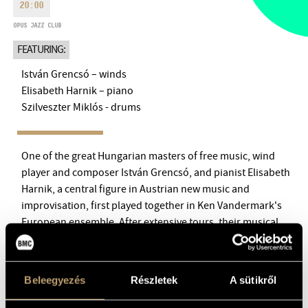
20:00
MONDAY
09:00-18:00
FAX
OPUS JAZZ CLUB
TUESDAY
09:00-20:00
EMAIL
FEATURING:
WEDNESDAY-FRIDAY
09:00-
info@bmc.hu
22:00
István Grencsó – winds
SATURDAY
10:00-22:00
Elisabeth Harnik – piano
SUNDAY
opens 2 hours before
Szilveszter Miklós - drums
the performance starts
One of the great Hungarian masters of free music, wind
player and composer István Grencsó, and pianist Elisabeth
Harnik, a central figure in Austrian new music and
BMC HOUSE
improvisation, first played together in Ken Vandermark's
European ensemble. After extensive tours, their musical
OPUS JAZZ CLUB
acquaintance now continues in a trio, for which Grencsó
has invited his regular collaborator Szilveszter Miklós as
BMC RECORDS
percussionist. Their spontaneous compositions and
Beleegyezés
Részletek
A sütikről
MUSIC INFORMATION CENTER
reflections offer a profound intellectual experience, and
attest to the joy of free music.