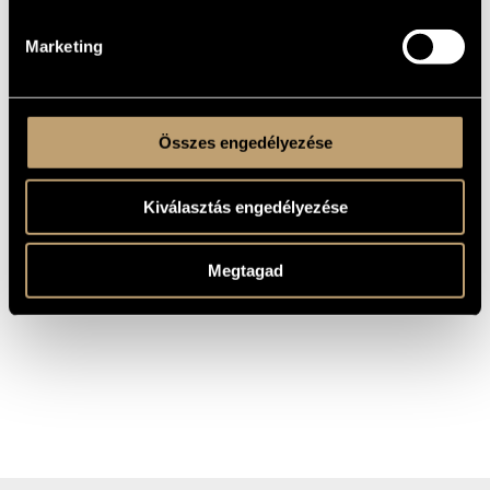
For the best dining experience please arrive around 7pm.
We hold reservations until 8pm.
Marketing
For more information, please call +36 1 216 7894
℗ BMC
Összes engedélyezése
SHARE
Kiválasztás engedélyezése
Megtagad