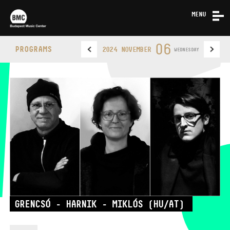
MENU
NEWS
06
PROGRAMS
2024 NOVEMBER
WEDNESDAY
ABOUT US
CONTACT
BUDAPEST MUSIC CENTER
PHONE
GRENCSÓ - HARNIK - MIKLÓS (HU/AT)
PHONE
TICKET OFFICE
OPENING HOURS