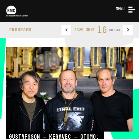
MENU
NEWS
16
PROGRAMS
2026 JUNE
TUESDAY
ABOUT US
CONTACT
BUDAPEST MUSIC CENTER
PHONE
PHONE
TICKET OFFICE
OPENING HOURS
GUSTAFSSON – KERAVEC – OTOMO: