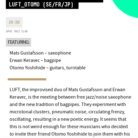
LUFT_OTOMO (SE/FR/JP)
MONDAY
09:00-18:00
FAX
TUESDAY
09:00-20:00
EMAIL
20:00
WEDNESDAY-FRIDAY
09:00-
info@bmc.hu
22:00
OPUS JAZZ CLUB
SATURDAY
10:00-22:00
FEATURING:
SUNDAY
opens 2 hours before
the performance starts
Mats Gustafsson – saxophone
Erwan Keravec – bagpipe
Otomo Yoshihide – guitars, turntable
BMC HOUSE
LUFT, the improvised duo of Mats Gustafsson and Erwan
Keravec, is the meeting between free jazz/noise saxophone
OPUS JAZZ CLUB
and the new tradition of bagpipes. They experiment with
microtonal clusters, pneumatic noise, circulating frenzy,
BMC RECORDS
oscillating, resulting in a new poetic energy. It seems that
this is not weird enough for these musicians who decided
MUSIC INFORMATION CENTER
to invite their friend Otomo Yoshihide to join them with his