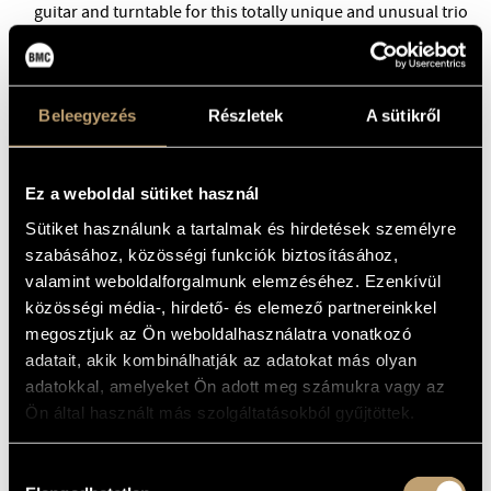
BMC INTERNATIONAL CIMBALOM COMPETITION 2019
guitar and turntable for this totally unique and unusual trio
called LUFT_OTOMO.
Beleegyezés
Részletek
A sütikről
Ez a weboldal sütiket használ
Sütiket használunk a tartalmak és hirdetések személyre
szabásához, közösségi funkciók biztosításához,
valamint weboldalforgalmunk elemzéséhez. Ezenkívül
közösségi média-, hirdető- és elemező partnereinkkel
megosztjuk az Ön weboldalhasználatra vonatkozó
Tickets are available for 4400 HUF on the spot,
online at
adatait, akik kombinálhatják az adatokat más olyan
bmc.jegy.hu
, and at InterTicket Jegypont partners across
adatokkal, amelyeket Ön adott meg számukra vagy az
Hungary.
Ön által használt más szolgáltatásokból gyűjtöttek.
Table reservations are automatically added during ticket purchase.
Please note that if you purchase an odd number of seats, you might
Hozzájárulás