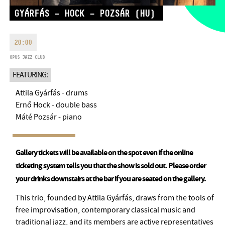
MONDAY
09:00-18:00
FAX
GYÁRFÁS – HOCK – POZSÁR (HU)
TUESDAY
09:00-20:00
EMAIL
WEDNESDAY-FRIDAY
09:00-
20:00
info@bmc.hu
22:00
OPUS JAZZ CLUB
SATURDAY
10:00-22:00
SUNDAY
opens 2 hours before
FEATURING:
the performance starts
Attila Gyárfás - drums
Ernő Hock - double bass
Máté Pozsár - piano
BMC HOUSE
Gallery tickets will be available on the spot even if the online
OPUS JAZZ CLUB
ticketing system tells you that the show is sold out. Please order
your drinks downstairs at the bar if you are seated on the gallery.
BMC RECORDS
This trio, founded by Attila Gyárfás, draws from the tools of
MUSIC INFORMATION CENTER
free improvisation, contemporary classical music and
traditional jazz, and its members are active representatives