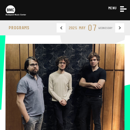
MENU
NEWS
07
PROGRAMS
2025 MAY
WEDNESDAY
ABOUT US
CONTACT
BUDAPEST MUSIC CENTER
PHONE
PHONE
TICKET OFFICE
OPENING HOURS