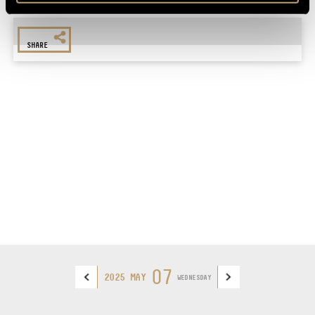
℗ BMC
SHARE
07
2025 MAY
WEDNESDAY