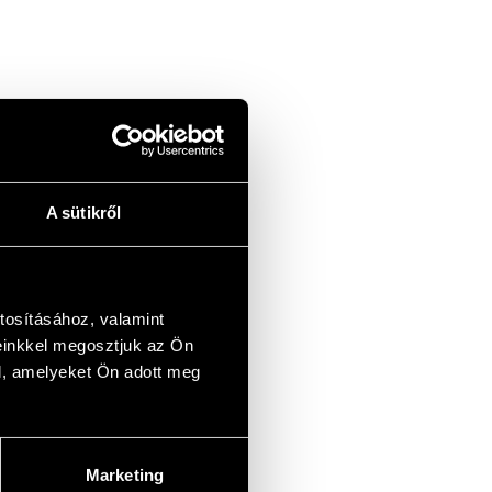
A sütikről
tosításához, valamint
einkkel megosztjuk az Ön
l, amelyeket Ön adott meg
Marketing