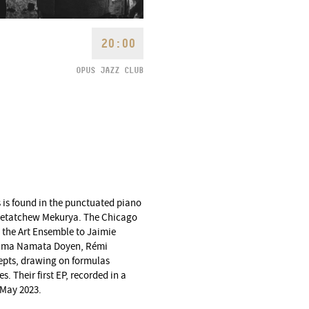
20:00
OPUS JAZZ CLUB
s is found in the punctuated piano
d Getatchew Mekurya. The Chicago
m the Art Ensemble to Jaimie
 Selma Namata Doyen, Rémi
epts, drawing on formulas
 Their first EP, recorded in a
 May 2023.