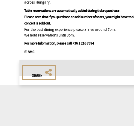
across Hungary.
Table reservations are automatically added during ticket purchase.
Please note that if you purchase an odd number of seats, you might have to sh
concert is sold out.
For the best dining experience please arrive around 7pm.
We hold reservations until 8pm.
For more information, please call +36 1 216 7894
℗ BMC
SHARE