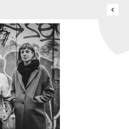
BUDAPEST MUSIC CENTER
PHONE
TICKET OFFICE
PHONE
OPENING HOURS
MONDAY
09:00-18:00
FAX
TUESDAY
09:00-20:00
WEDNESDAY-FRIDAY
09:00-
EMAIL
22:00
info@bmc.hu
SATURDAY
10:00-22:00
SUNDAY
opens 2 hours
before the performance
starts