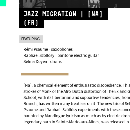
JAZZ MIGRATION | [NA]
(FR)
FEATURING:
Rémi Psaume - saxophones
Raphaël Szöllösy - baritone electric guitar
Selma Doyen - drums
[Na]: a chemical element of enthusiastic disobedience. Thi
strokes of Monk or the Afro-Dutch distortion of The Ex an
School, with its libertarian and supportive tendencies, fro
Branch, has written many treatises on it. The new trio of
Psaume and Raphaël Szöllösy experiments with these conc
haunted by Mandingue lyricism as much as by electric drones.
legendary barn in Sainte-Marie-aux-Mines, was released in