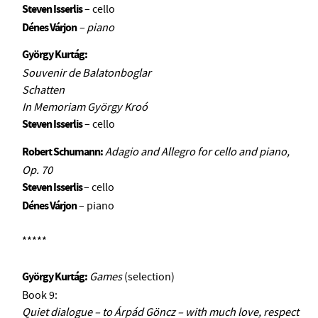
BMC INTERNATIONAL CIMBALOM COMPETITION 2019
Steven Isserlis
– cello
Dénes Várjon
– piano
György Kurtág:
Souvenir de Balatonboglar
Schatten
In Memoriam György Kroó
Steven Isserlis
– cello
Robert Schumann:
Adagio and Allegro for cello and piano,
Op. 70
Steven Isserlis
– cello
Dénes Várjon
– piano
*****
György Kurtág:
Games
(selection)
Book 9:
Quiet dialogue – to Árpád Göncz – with much love, respect