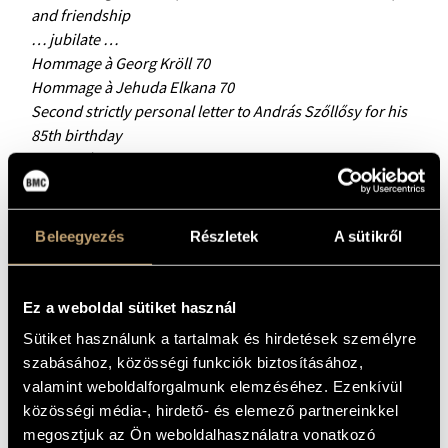
and friendship
… jubilate …
Hommage à Georg Kröll 70
Hommage à Jehuda Elkana 70
Second strictly personal letter to András Szőllősy for his
85th birthday
To András Wilheim
Kedves Kett(d)ö
Rituale – Kálmán Strém in memoriam
Book 10:
Beleegyezés
Részletek
A sütikről
… and yet another letter to Péter Eötvös…
Petrovics Emil in memoriam
Dialogue – Varga Balint 70
Ez a weboldal sütiket használ
A window on the corridor … 1st October, 1946 – Damjanich
Sütiket használunk a tartalmak és hirdetések személyre
st. 18.
szabásához, közösségi funkciók biztosításához,
… just so …
valamint weboldalforgalmunk elemzéséhez. Ezenkívül
A Sketch Leaf [rough – raw] – to Tünde Szitha
közösségi média-, hirdető- és elemező partnereinkkel
Book 11:
megosztjuk az Ön weboldalhasználatra vonatkozó
Ligatura dolce – amara – amara dolce – to Marta