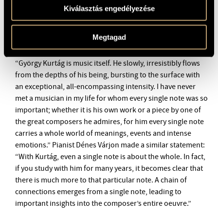
(
Games
), including the then-unreleased 11th volume.
Kiválasztás engedélyezése
According to a critic in
The Guardian
, “
Játékok
is one of the
most significant works of the past half-century, and Aimard
Megtagad
is the perfect guide to it.” On the occasion of György
Kurtág's 90th birthday, English cellist Steven Isserlis said:
“György Kurtág is music itself. He slowly, irresistibly flows
from the depths of his being, bursting to the surface with
an exceptional, all-encompassing intensity. I have never
met a musician in my life for whom every single note was so
important; whether it is his own work or a piece by one of
the great composers he admires, for him every single note
carries a whole world of meanings, events and intense
emotions.” Pianist Dénes Várjon made a similar statement:
“With Kurtág, even a single note is about the whole. In fact,
if you study with him for many years, it becomes clear that
there is much more to that particular note. A chain of
connections emerges from a single note, leading to
important insights into the composer’s entire oeuvre.”