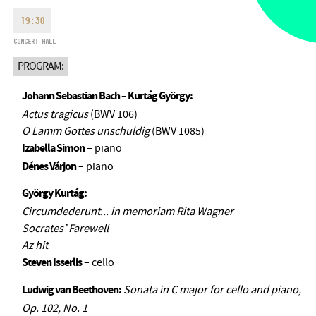
MONDAY
09:00-18:00
FAX
19:30
TUESDAY
09:00-20:00
CONCERT HALL
EMAIL
WEDNESDAY-FRIDAY
09:00-
info@bmc.hu
PROGRAM:
22:00
SATURDAY
10:00-22:00
Johann Sebastian Bach – Kurtág György:
SUNDAY
opens 2 hours before
Actus tragicus
(BWV 106)
the performance starts
O Lamm Gottes unschuldig
(BWV 1085)
Izabella Simon
– piano
Dénes Várjon
– piano
György Kurtág:
BMC HOUSE
Circumdederunt... in memoriam Rita Wagner
Socrates’ Farewell
OPUS JAZZ CLUB
Az hit
Steven Isserlis
– cello
BMC RECORDS
Ludwig van Beethoven:
Sonata in C major for cello and piano,
MUSIC INFORMATION CENTER
Op. 102, No. 1