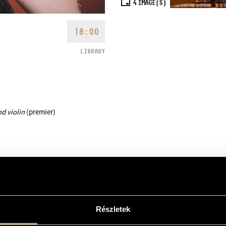
4
IMAGE(S)
18:00
LIBRARY
d violin
(premier)
Részletek