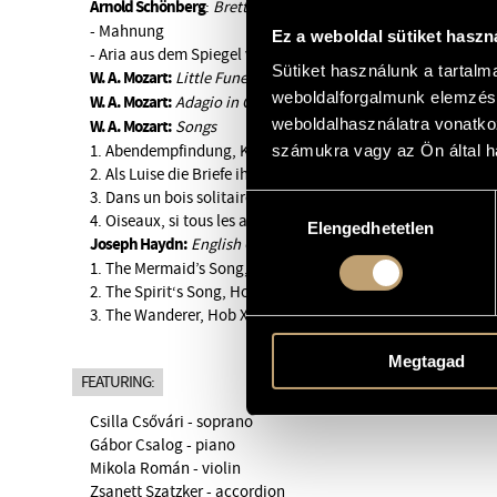
Arnold Schönberg
:
Brettl-Lieder
(excerpts) (1901)
- Mahnung
Ez a weboldal sütiket haszn
- Aria aus dem Spiegel von Arcadien
Sütiket használunk a tartal
W. A. Mozart:
Little Funeral March, K 453/a
weboldalforgalmunk elemzésé
W. A. Mozart:
Adagio in C, K. 617/a
weboldalhasználatra vonatko
W. A. Mozart:
Songs
1. Abendempfindung, K. 523
számukra vagy az Ön által ha
2. Als Luise die Briefe ihres ungetreuen Liebhabers verbrann
3. Dans un bois solitaire, K. 295b
Hozzájárulás
4. Oiseaux, si tous les ans, K. 307
Elengedhetetlen
kiválasztása
Joseph Haydn:
English Canzonettas
1. The Mermaid’s Song, Hob XXVIa:25
2. The Spirit‘s Song, Hob XXVIa:41
3. The Wanderer, Hob XXVIa:32
Megtagad
FEATURING:
Csilla Csővári - soprano
Gábor Csalog - piano
Mikola Román - violin
Zsanett Szatzker - accordion