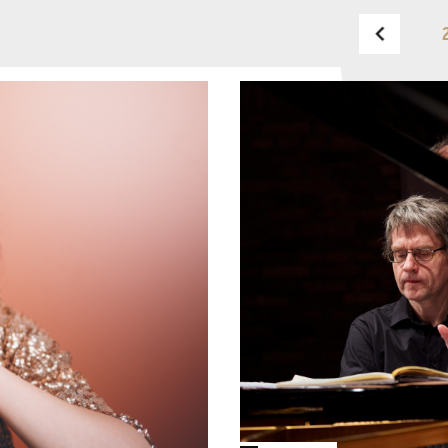
BUDAPEST MUSIC CENTER
PHONE
TICKET OFFICE
PHONE
OPENING HOURS
MONDAY
09:00-18:00
FAX
TUESDAY
09:00-20:00
WEDNESDAY-FRIDAY
09:00-
EMAIL
22:00
info@bmc.hu
SATURDAY
10:00-22:00
SUNDAY
opens 2 hours
before the performance
starts