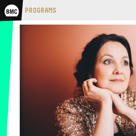
BMC HOUSE
PROGRAMS
OPUS JAZZ CLUB
BMC RECORDS
MUSIC INFORMATION CENTER
BMC INTERNATIONAL CIMBALOM
COMPETITION 2019