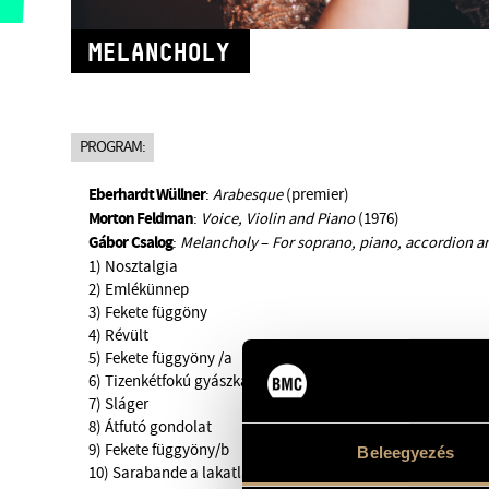
MELANCHOLY
PROGRAM:
Eberhardt Wüllner
:
Arabesque
(premier)
Morton Feldman
:
Voice, Violin and Piano
(1976)
Gábor
Csalog
:
Melancholy
–
For soprano, piano, accordion an
1) Nosztalgia
2) Emlékünnep
3) Fekete függöny
4) Révült
5) Fekete függyöny /a
6) Tizenkétfokú gyászkánon - Földes Imrének
7) Sláger
8) Átfutó gondolat
9) Fekete függyöny/b
Beleegyezés
10) Sarabande a lakatlan szigetről