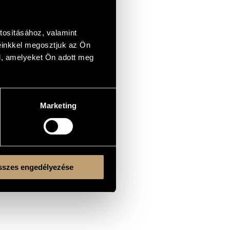
tosításához, valamint
einkkel megosztjuk az Ön
l, amelyeket Ön adott meg
Marketing
szes engedélyezése