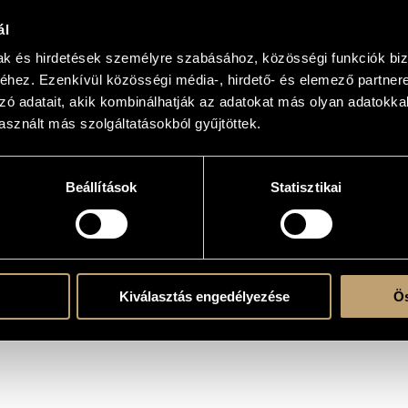
ál
mak és hirdetések személyre szabásához, közösségi funkciók biz
hez. Ezenkívül közösségi média-, hirdető- és elemező partner
zó adatait, akik kombinálhatják az adatokat más olyan adatokka
sznált más szolgáltatásokból gyűjtöttek.
te, K. 520
Beállítások
Statisztikai
Kiválasztás engedélyezése
Ös