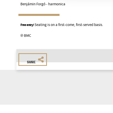
Benjámin Forgó - harmonica
Seating is on a first-come, first-served basis.
Free entry!
℗ BMC
SHARE