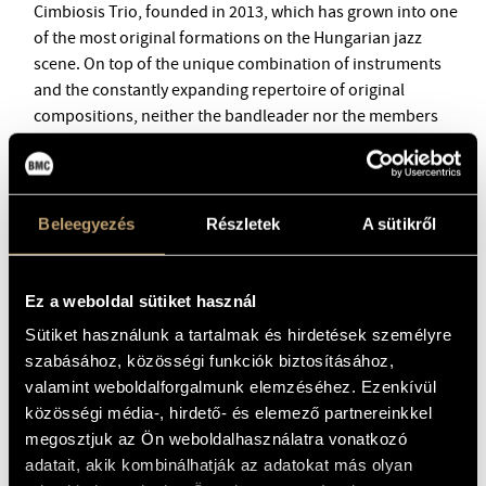
BMC INTERNATIONAL CIMBALOM COMPETITION 2019
Cimbiosis Trio, founded in 2013, which has grown into one
of the most original formations on the Hungarian jazz
scene. On top of the unique combination of instruments
and the constantly expanding repertoire of original
compositions, neither the bandleader nor the members
shy away from experimentation and exploring new paths. “I
composed for this trio in such a way so that we would
sound like a chamber music ensemble, where every
musician has equal weight. That's why I chose the name
Beleegyezés
Részletek
A sütikről
Cimbiosis: the symbiosis between us is key,” said Miklós
Lukács.
Ez a weboldal sütiket használ
Sütiket használunk a tartalmak és hirdetések személyre
szabásához, közösségi funkciók biztosításához,
valamint weboldalforgalmunk elemzéséhez. Ezenkívül
közösségi média-, hirdető- és elemező partnereinkkel
megosztjuk az Ön weboldalhasználatra vonatkozó
adatait, akik kombinálhatják az adatokat más olyan