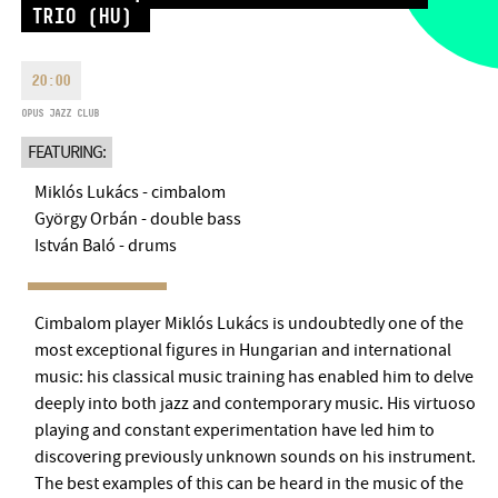
TRIO (HU)
MONDAY
09:00-18:00
FAX
TUESDAY
09:00-20:00
EMAIL
WEDNESDAY-FRIDAY
09:00-
20:00
info@bmc.hu
22:00
OPUS JAZZ CLUB
SATURDAY
10:00-22:00
FEATURING:
SUNDAY
opens 2 hours before
the performance starts
Miklós Lukács - cimbalom
György Orbán - double bass
István Baló - drums
BMC HOUSE
Cimbalom player Miklós Lukács is undoubtedly one of the
most exceptional figures in Hungarian and international
OPUS JAZZ CLUB
music: his classical music training has enabled him to delve
deeply into both jazz and contemporary music. His virtuoso
BMC RECORDS
playing and constant experimentation have led him to
discovering previously unknown sounds on his instrument.
MUSIC INFORMATION CENTER
The best examples of this can be heard in the music of the