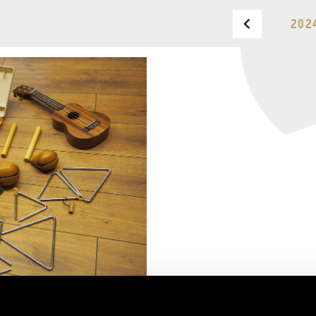
202
BUDAPEST MUSIC CENTER
PHONE
TICKET OFFICE
PHONE
OPENING HOURS
MONDAY
09:00-18:00
FAX
TUESDAY
09:00-20:00
WEDNESDAY-FRIDAY
09:00-
EMAIL
22:00
info@bmc.hu
SATURDAY
10:00-22:00
SUNDAY
opens 2 hours
before the performance
starts