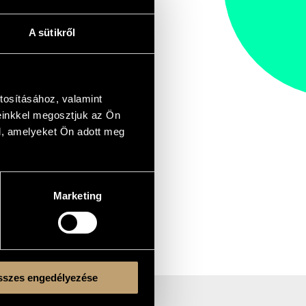
A sütikről
tosításához, valamint
einkkel megosztjuk az Ön
l, amelyeket Ön adott meg
Marketing
szes engedélyezése