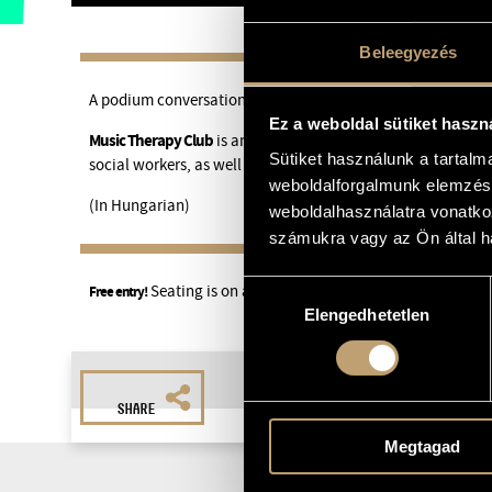
Beleegyezés
A podium conversation with music therapists.
Ez a weboldal sütiket haszn
Music Therapy Club
is an open meeting-place of music thera
Sütiket használunk a tartal
social workers, as well as of anybody interested in music th
weboldalforgalmunk elemzésé
(In Hungarian)
weboldalhasználatra vonatko
számukra vagy az Ön által ha
Hozzájárulás
Seating is on a first-come, first-served basis.
Free entry!
Elengedhetetlen
kiválasztása
SHARE
Megtagad