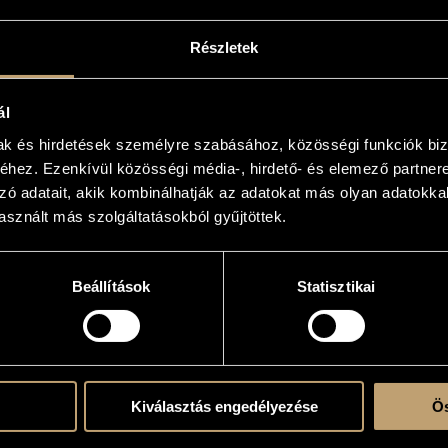
19:00
LIBRARY
Részletek
ál
pists, medical, educational and
mak és hirdetések személyre szabásához, közösségi funkciók biz
erapy.
hez. Ezenkívül közösségi média-, hirdető- és elemező partner
zó adatait, akik kombinálhatják az adatokat más olyan adatokka
sznált más szolgáltatásokból gyűjtöttek.
Beállítások
Statisztikai
Kiválasztás engedélyezése
Ös