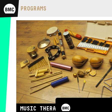
BMC HOUSE
PROGRAMS
OPUS JAZZ CLUB
BMC RECORDS
MUSIC INFORMATION CENTER
BMC INTERNATIONAL CIMBALOM
COMPETITION 2019
MUSIC THERAPY CLUB