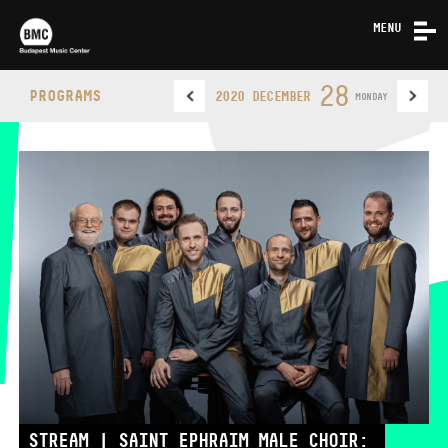
MENU
NEWS
28
PROGRAMS
2020 DECEMBER
MONDAY
ABOUT US
CONTACT
BUDAPEST MUSIC CENTER
PHONE
PHONE
TICKET OFFICE
OPENING HOURS
STREAM | SAINT EPHRAIM MALE CHOIR: