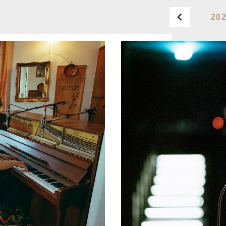
202
BUDAPEST MUSIC CENTER
PHONE
TICKET OFFICE
PHONE
OPENING HOURS
MONDAY
09:00-18:00
FAX
TUESDAY
09:00-20:00
WEDNESDAY-FRIDAY
09:00-
EMAIL
22:00
info@bmc.hu
SATURDAY
10:00-22:00
SUNDAY
opens 2 hours
before the performance
starts