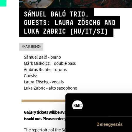
SÁMUEL BALÓ TRIO,
GUESTS: LAURA ZÖSCHG AND
LUKA ZABRIC (HU/IT/SI)
FEATURING:
Sámuel Baló - piano
Márk Miskolczi - double bass
Ambrus Richter - drums
Guests:
Laura Zöschg - vocals
Luka Zabric - alto saxophone
Gallery tickets will be available on the spot even if the online ti
is sold out. Please order your drinks downstairs at the bar if you
Beleegyezés
The repertoire of the Sámuel Baló Trio consists mainly of t