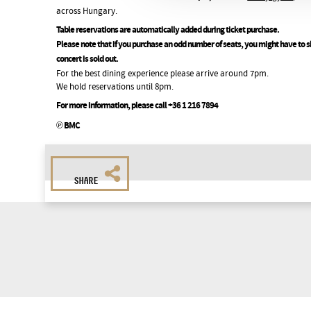
across Hungary.
Table reservations are automatically added during ticket purchase.
Please note that if you purchase an odd number of seats, you might have to sh
concert is sold out.
For the best dining experience please arrive around 7pm.
We hold reservations until 8pm.
For more information, please call +36 1 216 7894
℗ BMC
SHARE