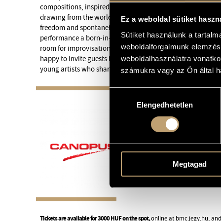
compositions, inspired by impressions, moods, experience
drawing from the world of modal jazz and folk music. The 
Ez a weboldal sütiket haszn
freedom and spontaneity, while their playing draws on mus
Sütiket használunk a tartal
performance a born-in-the-moment, yet not shoreless, music
weboldalforgalmunk elemzésé
room for improvisation and musical dialogue. Formed in the
weboldalhasználatra vonatko
happy to invite guests into this dialogue; this time they ar
young artists who share years of friendship and music-makin
számukra vagy az Ön által ha
Hozzájárulás
Elengedhetetlen
kiválasztása
Megtagad
Tickets are available for 3000 HUF on the spot,
online at
bmc.jegy.hu
, an