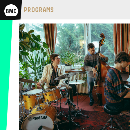
BMC HOUSE
PROGRAMS
OPUS JAZZ CLUB
BMC RECORDS
MUSIC INFORMATION CENTER
BMC INTERNATIONAL CIMBALOM
COMPETITION 2019