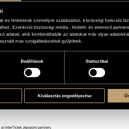
s and memories, and often
ensemble's concerts emphasise
ál
ical traditions – making each
mak és hirdetések személyre szabásához, közösségi funkciók biz
al exploration, with plenty of
hez. Ezenkívül közösségi média-, hirdető- és elemező partner
 spring of 2020, the band is
zó adatait, akik kombinálhatják az adatokat más olyan adatokka
e joined by two experimenting
g with the trio.
sznált más szolgáltatásokból gyűjtöttek.
Beállítások
Statisztikai
Kiválasztás engedélyezése
Ös
d at InterTicket Jegypont partners