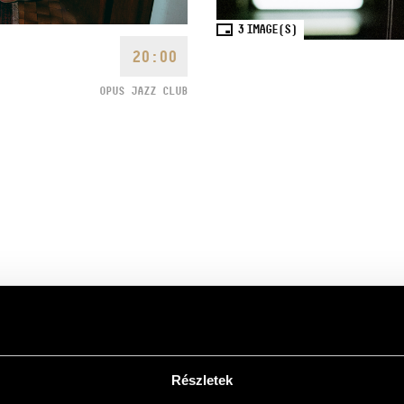
3
IMAGE(S)
20:00
OPUS JAZZ CLUB
cketing system tells you that the show
 are seated on the gallery.
Részletek
he band leader's own