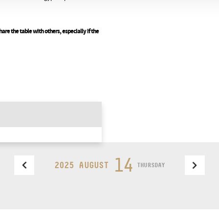
are the table with others, especially if the
14
2025 AUGUST
THURSDAY