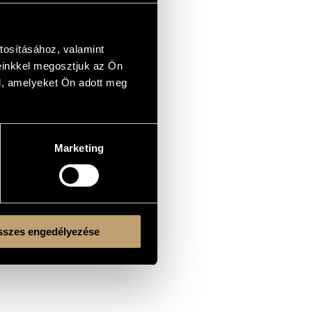
tosításához, valamint
einkkel megosztjuk az Ön
l, amelyeket Ön adott meg
Marketing
szes engedélyezése