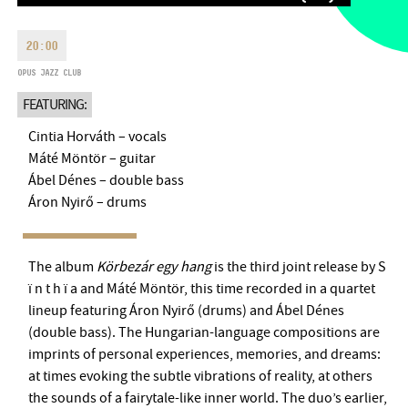
MONDAY
09:00-18:00
FAX
TUESDAY
09:00-20:00
20:00
EMAIL
WEDNESDAY-FRIDAY
09:00-
OPUS JAZZ CLUB
info@bmc.hu
22:00
FEATURING:
SATURDAY
10:00-22:00
SUNDAY
opens 2 hours before
Cintia Horváth – vocals
the performance starts
Máté Möntör – guitar
Ábel Dénes – double bass
Áron Nyirő – drums
BMC HOUSE
The album
Körbezár egy hang
is the third joint release by S
ï n t h ï a and Máté Möntör, this time recorded in a quartet
OPUS JAZZ CLUB
lineup featuring Áron Nyirő (drums) and Ábel Dénes
(double bass). The Hungarian-language compositions are
BMC RECORDS
imprints of personal experiences, memories, and dreams:
at times evoking the subtle vibrations of reality, at others
MUSIC INFORMATION CENTER
the sounds of a fairytale-like inner world. The duo’s earlier,