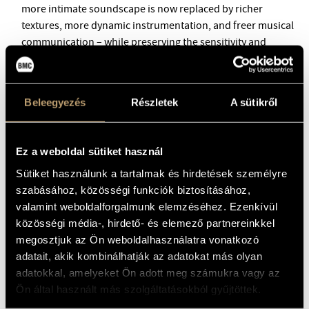
BMC INTERNATIONAL CIMBALOM COMPETITION 2019
more intimate soundscape is now replaced by richer
textures, more dynamic instrumentation, and freer musical
communication – while preserving the sensitivity and
sincerity characteristic of the group.
Beleegyezés
Részletek
A sütikről
Ez a weboldal sütiket használ
Sütiket használunk a tartalmak és hirdetések személyre
szabásához, közösségi funkciók biztosításához,
valamint weboldalforgalmunk elemzéséhez. Ezenkívül
közösségi média-, hirdető- és elemező partnereinkkel
megosztjuk az Ön weboldalhasználatra vonatkozó
adatait, akik kombinálhatják az adatokat más olyan
adatokkal, amelyeket Ön adott meg számukra vagy az
Tickets are available for 3900 HUF on the spot,
online at
Ön által használt más szolgáltatásokból gyűjtöttek.
bmc.jegy.hu
, and at InterTicket Jegypont partners across