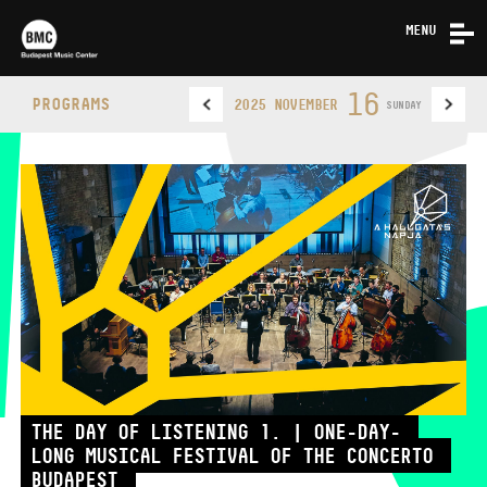
MENU
NEWS
16
PROGRAMS
2025 NOVEMBER
SUNDAY
ABOUT US
CONTACT
BUDAPEST MUSIC CENTER
PHONE
THE DAY OF LISTENING 1. | ONE-DAY-
LONG MUSICAL FESTIVAL OF THE CONCERTO
PHONE
TICKET OFFICE
OPENING HOURS
BUDAPEST