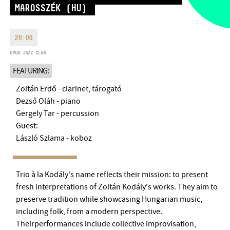
MAROSSZÉK (HU)
MONDAY
09:00-18:00
FAX
TUESDAY
09:00-20:00
EMAIL
WEDNESDAY-FRIDAY
09:00-
20:00
info@bmc.hu
22:00
OPUS JAZZ CLUB
SATURDAY
10:00-22:00
FEATURING:
SUNDAY
opens 2 hours before
the performance starts
Zoltán Erdő - clarinet, tárogató
Dezső Oláh - piano
Gergely Tar - percussion
Guest:
László Szlama - koboz
BMC HOUSE
OPUS JAZZ CLUB
Trio à la Kodály's name reflects their mission: to present
fresh interpretations of Zoltán Kodály's works. They aim to
BMC RECORDS
preserve tradition while showcasing Hungarian music,
including folk, from a modern perspective.
MUSIC INFORMATION CENTER
Theirperformances include collective improvisation,