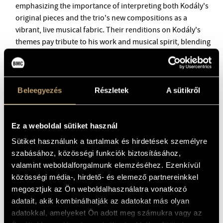
BMC INTERNATIONAL CIMBALOM COMPETITION 2019
emphasizing the importance of interpreting both Kodály's
original pieces and the trio's new compositions as a
vibrant, live musical fabric. Their renditions on Kodály's
themes pay tribute to his work and musical spirit, blending
past and present in a unique and dynamic way.
Beleegyezés
Részletek
A sütikről
Ez a weboldal sütiket használ
Sütiket használunk a tartalmak és hirdetések személyre
szabásához, közösségi funkciók biztosításához,
valamint weboldalforgalmunk elemzéséhez. Ezenkívül
közösségi média-, hirdető- és elemező partnereinkkel
megosztjuk az Ön weboldalhasználatra vonatkozó
adatait, akik kombinálhatják az adatokat más olyan
adatokkal, amelyeket Ön adott meg számukra vagy az
Tickets are available for 2800 HUF on the spot,
online at