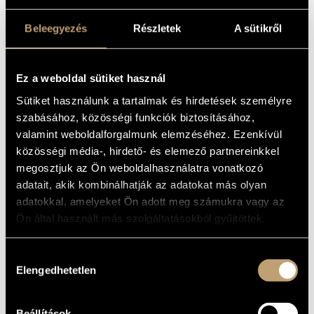
kamaraformációk bensőséges világa éppúgy megjelenik,
Beleegyezés
Részletek
A sütikről
mint Reich, Sakamoto és Britten türelme és tág érzelmi
spektruma, vagy a kortárs tánczene sürgető izgatottsága. A
zenekar dinamikáját tovább gazdagítják a tagok különféle
Ez a weboldal sütiket használ
együttműködései olyan pályatársakkal, mint Hiromi, Mary
Halvorson vagy Mulatu Astatke.
Sütiket használunk a tartalmak és hirdetések személyre
szabásához, közösségi funkciók biztosításához,
valamint weboldalforgalmunk elemzéséhez. Ezenkívül
közösségi média-, hirdető- és elemező partnereinkkel
megosztjuk az Ön weboldalhasználatra vonatkozó
adatait, akik kombinálhatják az adatokat más olyan
adatokkal, amelyeket Ön adott meg számukra vagy az
Ön által használt más szolgáltatásokból gyűjtöttek.
Hozzájárulás
Elengedhetetlen
kiválasztása
Beállítások