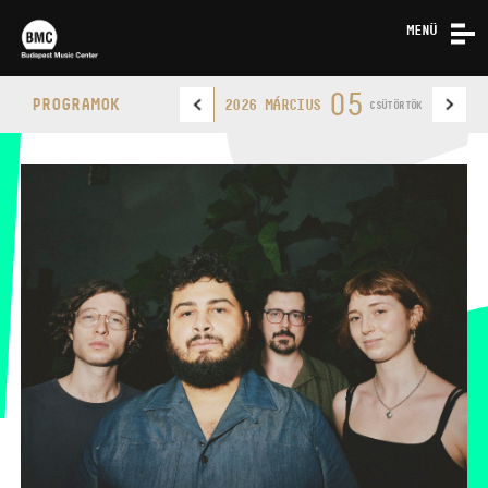
MENÜ
HÍREK
05
PROGRAMOK
2026 MÁRCIUS
CSÜTÖRTÖK
RÓLUNK
KAPCSOLAT
BUDAPEST MUSIC CENTER
TELEFON
TELEFON
JEGYPÉNZTÁR
NYITVA TARTÁSA