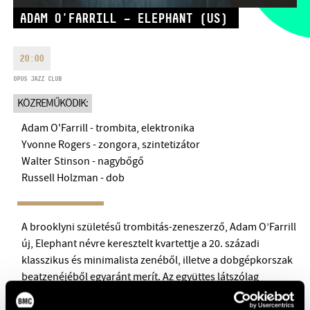
HÉTFŐ:
09:00-18:00
FAX
ADAM O'FARRILL – ELEPHANT (US)
KEDD:
09:00-20:00
EMAIL
SZERDA-PÉNTEK:
09:00-22:00
20:00
info@bmc.hu
SZOMBAT:
10:00-22:00
OPUS JAZZ CLUB
VASÁRNAP:
nyitás az előadás
KÖZREMŰKÖDIK:
kezdete előtt 2 órával
Adam O'Farrill - trombita, elektronika
Yvonne Rogers - zongora, szintetizátor
Walter Stinson - nagybőgő
Russell Holzman - dob
BMC HÁZ
OPUS JAZZ CLUB
A brooklyni születésű trombitás-zeneszerző, Adam O’Farrill
új, Elephant névre keresztelt kvartettje a 20. századi
BMC RECORDS
klasszikus és minimalista zenéből, illetve a dobgépkorszak
ZENEI INFORMÁCIÓS KÖZPONT ÉS KÖNYVTÁR
beatzenéjéből egyaránt merít. Az együttes látszólag
széttartó impulzusokat egyensúlyoz ki: zenéjükben a
BMC NEMZETKÖZI CIMBALOMVERSENY 2019
jazzkvartett hagyományában rejlő szabadság és a kis