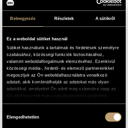
Jü a nyilvánvaló reminiszcenciákon túl korántsem a késő
hatvanas, kora hetvenes évek fúziós zenéinek
felidézésében utazik: a hangszerek lehetőségeinek
Beleegyezés
Részletek
A sütikről
kitágítása által a folyamatos jelenből egyenesen a jövőbe
röpítik a transzba ejtett közönséget. Ezen a koncerten
novemberben megjelenő első BMC Records-albumukat
Ez a weboldal sütiket használ
mutatják be, amely
Rudel
címmel egyesíti a rock
Sütiket használunk a tartalmak és hirdetések személyre
intenzitását, a free jazz szabadságát, az ambient textúrák
szabásához, közösségi funkciók biztosításához,
hipnotikus hatását, és az afrikai zenék komplex, zsigeri
valamint weboldalforgalmunk elemzéséhez. Ezenkívül
ritmikáját.
közösségi média-, hirdető- és elemező partnereinkkel
megosztjuk az Ön weboldalhasználatra vonatkozó
adatait, akik kombinálhatják az adatokat más olyan
adatokkal, amelyeket Ön adott meg számukra vagy az
Ön által használt más szolgáltatásokból gyűjtöttek.
Hozzájárulás
Elengedhetetlen
kiválasztása