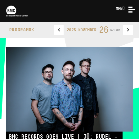
MENÜ
HÍREK
26
PROGRAMOK
2025 NOVEMBER
SZERDA
RÓLUNK
KAPCSOLAT
BUDAPEST MUSIC CENTER
TELEFON
TELEFON
JEGYPÉNZTÁR
NYITVA TARTÁSA
BMC RECORDS GOES LIVE | JÜ: RUDEL –