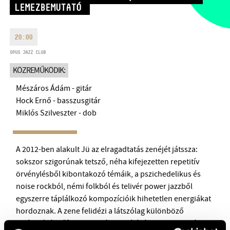
LEMEZBEMUTATÓ
HÉTFŐ:
09:00-18:00
FAX
KEDD:
09:00-20:00
EMAIL
SZERDA-PÉNTEK:
09:00-22:00
20:00
info@bmc.hu
SZOMBAT:
10:00-22:00
OPUS JAZZ CLUB
VASÁRNAP:
nyitás az előadás
KÖZREMŰKÖDIK:
kezdete előtt 2 órával
Mészáros Ádám - gitár
Hock Ernő - basszusgitár
Miklós Szilveszter - dob
BMC HÁZ
A 2012-ben alakult Jü az elragadtatás zenéjét játssza:
OPUS JAZZ CLUB
sokszor szigorúnak tetsző, néha kifejezetten repetitív
örvénylésből kibontakozó témáik, a pszichedelikus és
BMC RECORDS
noise rockból, némi folkból és telivér power jazzből
egyszerre táplálkozó kompozícióik hihetetlen energiákat
ZENEI INFORMÁCIÓS KÖZPONT ÉS KÖNYVTÁR
hordoznak. A zene felidézi a látszólag különböző
indíttatású műfajok egymásra találásának aranykorát, de a
BMC NEMZETKÖZI CIMBALOMVERSENY 2019