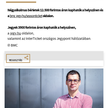
Négyalkalmas bérletek 12.500 forintos áron kaphatók a helyszínen és
a
bmc.jegy.hu/seasonticket
oldalon.
Jegyek 3900 forintos áron kaphatók a helyszínen,
a
jegy.hu
oldalon,
valamint az InterTicket országos Jegypont hálózatában.
℗ BMC
MEGOSZTÁS