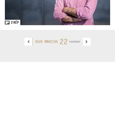
2
KÉP
22
2026 MÁRCIUS
VASÁRNAP