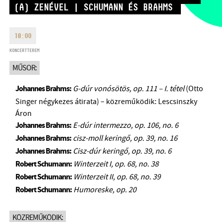
(A) ZENÉVEL | SCHUMANN ÉS BRAHMS
HÉTFŐ:
09:00-18:00
FAX
KEDD:
09:00-20:00
EMAIL
SZERDA-PÉNTEK:
09:00-22:00
18:00
info@bmc.hu
SZOMBAT:
10:00-22:00
KONCERTTEREM
VASÁRNAP:
nyitás az előadás
MŰSOR:
kezdete előtt 2 órával
Johannes Brahms:
G-dúr vonósötös, op. 111 – I. tétel
(Otto
Singer négykezes átirata) – közreműködik: Lescsinszky
Áron
Johannes Brahms:
E-dúr intermezzo, op. 106, no. 6
BMC HÁZ
Johannes Brahms:
cisz-moll keringő, op. 39, no. 16
Johannes Brahms:
Cisz-dúr keringő, op. 39, no. 6
OPUS JAZZ CLUB
Robert Schumann:
Winterzeit I, op. 68, no. 38
BMC RECORDS
Robert Schumann:
Winterzeit II, op. 68, no. 39
Robert Schumann:
Humoreske, op. 20
ZENEI INFORMÁCIÓS KÖZPONT ÉS KÖNYVTÁR
KÖZREMŰKÖDIK:
BMC NEMZETKÖZI CIMBALOMVERSENY 2019