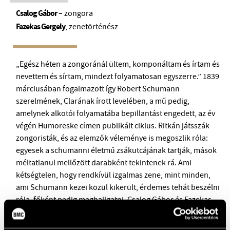
Csalog Gábor
– zongora
Fazekas Gergely
, zenetörténész
„Egész héten a zongoránál ültem, komponáltam és írtam és
nevettem és sírtam, mindezt folyamatosan egyszerre.” 1839
márciusában fogalmazott így Robert Schumann
szerelmének, Clarának írott levelében, a mű pedig,
amelynek alkotói folyamatába bepillantást engedett, az év
végén Humoreske címen publikált ciklus. Ritkán játsszák
zongoristák, és az elemzők véleménye is megoszlik róla:
egyesek a schumanni életmű zsákutcájának tartják, mások
méltatlanul mellőzött darabként tekintenek rá. Ami
kétségtelen, hogy rendkívül izgalmas zene, mint minden,
ami Schumann kezei közül kikerült, érdemes tehát beszélni
róla, főként pedig meghallgatni. Csalog Gábor és Fazekas
Gergely dialógusa Brahms-műveket is be fog húzni
Schumann mellé, hogy megnézzük, Clara személyén túl