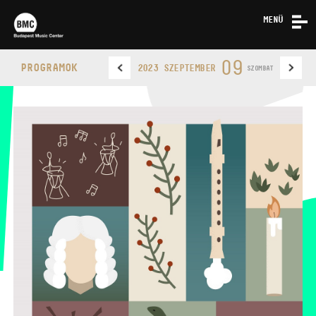
MENÜ
HÍREK
09
PROGRAMOK
2023 SZEPTEMBER
SZOMBAT
RÓLUNK
KAPCSOLAT
BUDAPEST MUSIC CENTER
TELEFON
TELEFON
JEGYPÉNZTÁR
NYITVA TARTÁSA