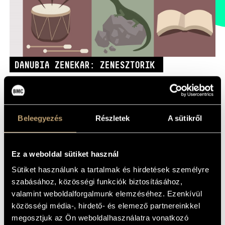
HÉTFŐ:
09:00-18:00
FAX
KEDD:
09:00-20:00
EMAIL
SZERDA-PÉNTEK:
09:00-22:00
info@bmc.hu
SZOMBAT:
10:00-22:00
DANUBIA ZENEKAR: ZENESZTORIK
VASÁRNAP:
nyitás az előadás
kezdete előtt 2 órával
KALANDRA FÜL!
10:00
Beleegyezés
Részletek
A sütikről
KONCERTTEREM
BMC HÁZ
KÖZREMŰKÖDIK:
Ez a weboldal sütiket használ
Karmester és házigazda: Hámori Máté
OPUS JAZZ CLUB
Sütiket használunk a tartalmak és hirdetések személyre
BMC RECORDS
szabásához, közösségi funkciók biztosításához,
A zene története röviden általános iskolásoknak Kr. e.
valamint weboldalforgalmunk elemzéséhez. Ezenkívül
ZENEI INFORMÁCIÓS KÖZPONT ÉS KÖNYVTÁR
100.000-től napjainkig
közösségi média-, hirdető- és elemező partnereinkkel
megosztjuk az Ön weboldalhasználatra vonatkozó
BMC NEMZETKÖZI CIMBALOMVERSENY 2019