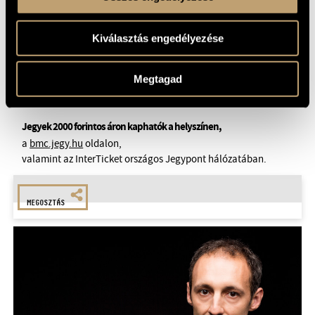
A koncert a Sonus Alapítvány a Mai Zene és a Korszerű
Előadóművészet Támogatására rendezésében, a Nemzeti
Kiválasztás engedélyezése
Együttműködési Alap, az Osztrák Kulturális Fórum, a
Szlovák Intézet és a Nemzeti Kulturális Alap támogatásával
valósul meg.
Megtagad
Jegyek 2000 forintos áron kaphatók a helyszínen,
a
bmc.jegy.hu
oldalon,
valamint az InterTicket országos Jegypont hálózatában.
MEGOSZTÁS