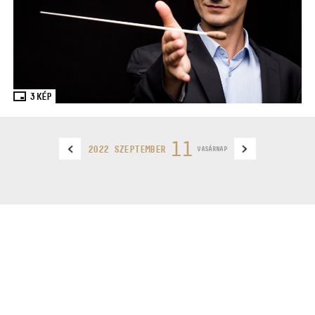
3
KÉP
11
2022 SZEPTEMBER
VASÁRNAP