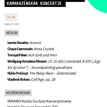
KAMARAZENEKAR KONCERTJE
HÉTFŐ:
09:00-18:00
FAX
KEDD:
09:00-20:00
EMAIL
SZERDA-PÉNTEK:
09:00-22:00
18:00
info@bmc.hu
SZOMBAT:
10:00-22:00
KONCERTTEREM
VASÁRNAP:
nyitás az előadás
MŰSOR:
kezdete előtt 2 órával
Iannis Xenakis:
Aroura
Chaya Czernowin:
Anea Crystal
Tornyai Péter:
Ach Gott und Herr
Wolfgang Amadeus Mozart:
13. (G-dúr) szerenád, K 525 („Egy
BMC HÁZ
kis éji zene”) – Soundpainting parafrázis
Mário Polónyi:
The Relay Race – ősbemutató
OPUS JAZZ CLUB
Vladimír Bokes:
Coll'Age, op. 28
BMC RECORDS
KÖZREMŰKÖDIK:
ZENEI INFORMÁCIÓS KÖZPONT ÉS KÖNYVTÁR
MIKAMO Közép-Európai Kamarazenekar
BMC NEMZETKÖZI CIMBALOMVERSENY 2019
Vendég: Quasars Ensemble (SK)