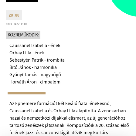
HÉTFŐ:
09:00-18:00
FAX
KEDD:
09:00-20:00
20:00
EMAIL
SZERDA-PÉNTEK:
09:00-22:00
OPUS JAZZ CLUB
info@bmc.hu
SZOMBAT:
10:00-22:00
KÖZREMŰKÖDIK:
VASÁRNAP:
nyitás az előadás
Caussanel Izabella - ének
kezdete előtt 2 órával
Orbay Lilla - ének
Sebestyén Patrik - trombita
Bitó János - harmonika
Gyányi Tamás - nagybőgő
Horváth Áron - cimbalom
BMC HÁZ
OPUS JAZZ CLUB
Az Ephemere formációt két kiváló fiatal énekesnő,
BMC RECORDS
Caussanel Izabella és Orbay Lilla alapította. A zenekarban
hazai és nemzetközi díjakkal elismert, az új generációhoz
ZENEI INFORMÁCIÓS KÖZPONT ÉS KÖNYVTÁR
tartozó zenészek játszanak. Kompozícióik a 20. század első
felének jazz- és sanzonvilágát idézik meg kortárs
BMC NEMZETKÖZI CIMBALOMVERSENY 2019