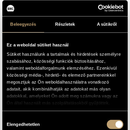
elemekkel, így teremtik újra a bárok bensőséges, meghitt
atmoszféráját. A zenekar repertoárja rendkívül sokszínű:
saját, magyar és francia nyelvű dalok mellett
jazzsztenderdek, francia sanzonok és világzenei hatások is
Beleegyezés
Részletek
A sütikről
helyet kapnak benne, mindezt egyedi hangzásvilággal
ötvözve. Tavaly nyáron megjelent második albumuk
Addig
Ez a weboldal sütiket használ
megyek
címmel, a győri Magyar Kultúra kiadásában. Az
Ephemere név a tiszavirág francia megfelelőjéből ered, de a
Sütiket használunk a tartalmak és hirdetések személyre
zenekar új jelentéssel ruházza fel a kifejezést: számukra az
szabásához, közösségi funkciók biztosításához,
újjászületést és a pillanat megélését jelképezi.
valamint weboldalforgalmunk elemzéséhez. Ezenkívül
közösségi média-, hirdető- és elemező partnereinkkel
megosztjuk az Ön weboldalhasználatra vonatkozó
adatait, akik kombinálhatják az adatokat más olyan
adatokkal, amelyeket Ön adott meg számukra vagy az
Ön által használt más szolgáltatásokból gyűjtöttek.
Hozzájárulás
Elengedhetetlen
kiválasztása