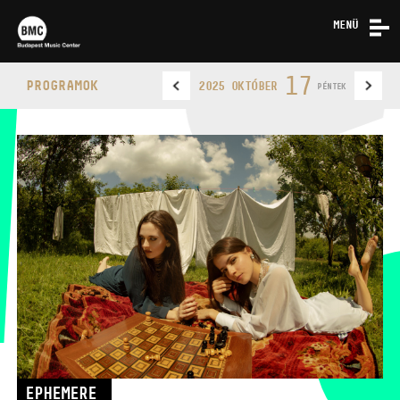
MENÜ
HÍREK
17
PROGRAMOK
2025 OKTÓBER
PÉNTEK
RÓLUNK
KAPCSOLAT
BUDAPEST MUSIC CENTER
TELEFON
TELEFON
JEGYPÉNZTÁR
NYITVA TARTÁSA
EPHEMERE