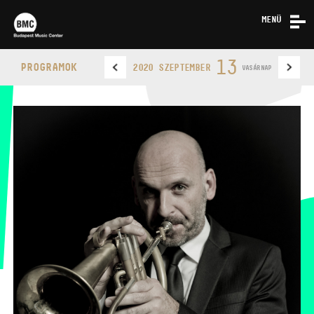
MENÜ
HÍREK
13
PROGRAMOK
2020 SZEPTEMBER
VASÁRNAP
RÓLUNK
KAPCSOLAT
BUDAPEST MUSIC CENTER
TELEFON
TELEFON
JEGYPÉNZTÁR
NYITVA TARTÁSA