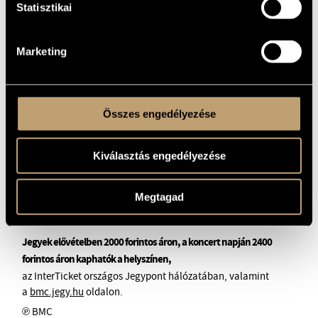
Az esten fellép a rendkívül sokoldalú énekesnő, Harcsa
Statisztikai
Veronika, Bolcsó Bálint elektronikus zenei művész, és a
Kossuth-díjas zongorista, Szakcsi Lakatos Béla is.
Marketing
Összes engedélyezése
Kiválasztás engedélyezése
Megtagad
Jegyek elővételben 2000 forintos áron, a koncert napján 2400
forintos áron kaphatók a helyszínen,
az InterTicket országos Jegypont hálózatában, valamint
a
bmc.jegy.hu
oldalon.
℗ BMC