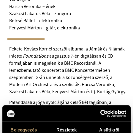
Harcsa Veronika – ének
Szakcsi Lakatos Béla – zongora
Bolcsó Bálint – elektronika
Fenyvesi Márton – gitár, elektronika
Fekete-Kovács Kornél szerzői albuma, a Jámák és Nijámák
ihlette
Foundations
augusztus 7-én
digitálisan
és CD
formájában is megjelenik a BMC Recordsnál. A
lemezbemutató koncertet a BMC Koncerttermében
szeptember 13-án ünnepli a közönséggel a szerző, a
Modern Art Orchestra és a szólisták: Harcsa Veronika,
Szakcsi Lakatos Béla, Fenyvesi Márton és ifj. Kurtág György.
Patandzsali a jóga nyolc ágának első két tagjában, a
Jámákban és Nijámákban foglalta össze a „jógikus” lét
alapvető szabályait, melyek a követendő emberi viselkedés-
és gondolkodásmódokra vonatkoznak. A kétszer öt
Beleegyezés
Részletek
A sütikről
pontból álló rendszer sok hasonlóságot mutat a más