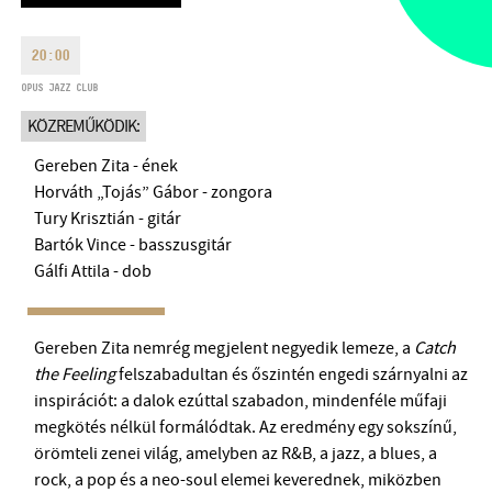
HÉTFŐ:
09:00-18:00
FAX
KEDD:
09:00-20:00
20:00
EMAIL
SZERDA-PÉNTEK:
09:00-22:00
OPUS JAZZ CLUB
info@bmc.hu
SZOMBAT:
10:00-22:00
KÖZREMŰKÖDIK:
VASÁRNAP:
nyitás az előadás
Gereben Zita - ének
kezdete előtt 2 órával
Horváth „Tojás” Gábor - zongora
Tury Krisztián - gitár
Bartók Vince - basszusgitár
Gálfi Attila - dob
BMC HÁZ
OPUS JAZZ CLUB
Gereben Zita nemrég megjelent negyedik lemeze, a
Catch
the Feeling
felszabadultan és őszintén engedi szárnyalni az
BMC RECORDS
inspirációt: a dalok ezúttal szabadon, mindenféle műfaji
megkötés nélkül formálódtak. Az eredmény egy sokszínű,
ZENEI INFORMÁCIÓS KÖZPONT ÉS KÖNYVTÁR
örömteli zenei világ, amelyben az R&B, a jazz, a blues, a
rock, a pop és a neo-soul elemei keverednek, miközben
BMC NEMZETKÖZI CIMBALOMVERSENY 2019