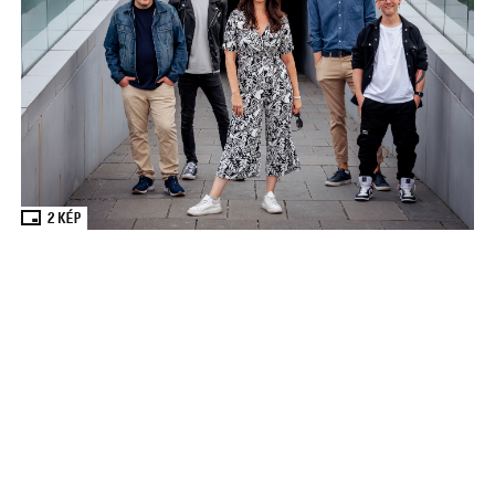
2
KÉP