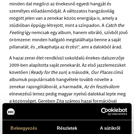
minden dal megőrzi az énekesnő egyedi hangját és
személyes előadásmódját. A változatos hangzásvilág
mögött jelen van a zenekar közös energiája is, amely a
stúdióban éppúgy létrejött, mint a színpadon. A
Catch the
Feeling
így nemcsak egy album, hanem vibráló, szívből jövő
örömzene: minden hallgató megtalálhatja benne a saját
pillanatát, és „elkaphatja az érzést”, ami a dalokból árad.
A hazai zenei élet rendkívül sokoldalú énekes-dalszerzője
2009-ben alapította saját zenekarát. Az első jazzlemezüket
követően (
Ready for the sun
) a második,
Our Places
című
albumuk populárisabb hangvétele tovább növelte a
zenekar rajongótáborát, a harmadik,
Az én fesztiválom
elnevezésű lemez pedig magyar nyelvű dalokkal lepte meg
a közönséget. Gereben Zita számos hazai formációval
dolgozott együtt: az Emil.RuleZ! és a Gringo Sztár tagja volt,
és közreműködött a Modern Art Orchestra, a Transform
Quintet, a Random Trip vagy a Nagy János Trió
Beleegyezés
Részletek
A sütikről
produkcióiban. Emellett a mozifilmek világába is tett