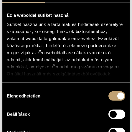
kiruccanásokat, olyan betétdalokkal és kisebb szerepekkel,
mint például a
Boldog születésnapot
, a
Magyar vándor
és a
Ez a weboldal sütiket használ
Majdnem szűz
. Zenekara a hazai szcéna elismert és
tehetséges muzsikusaiból áll; a rendkívül összeszokott
Sütiket használunk a tartalmak és hirdetések személyre
csapat bátran nyúl a legkülönfélébb zenei stílusokhoz,
szabásához, közösségi funkciók biztosításához,
amelyekből egyedi hangzást alakít ki, és lendületes,
valamint weboldalforgalmunk elemzéséhez. Ezenkívül
szórakoztató estjeiken nagy szerephez jut az improvizáció
közösségi média-, hirdető- és elemező partnereinkkel
szabadsága is.
megosztjuk az Ön weboldalhasználatra vonatkozó
adatait, akik kombinálhatják az adatokat más olyan
adatokkal, amelyeket Ön adott meg számukra vagy az
Ön által használt más szolgáltatásokból gyűjtöttek.
Hozzájárulás
Elengedhetetlen
kiválasztása
Beállítások