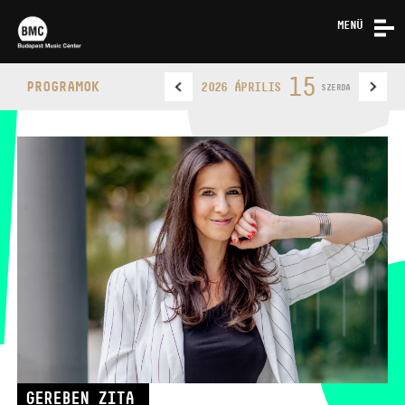
MENÜ
HÍREK
15
PROGRAMOK
2026 ÁPRILIS
SZERDA
RÓLUNK
KAPCSOLAT
BUDAPEST MUSIC CENTER
TELEFON
TELEFON
JEGYPÉNZTÁR
NYITVA TARTÁSA
GEREBEN ZITA