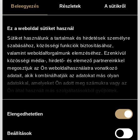
első ízben a nyilvánosság előtt. A formációt a magyar jazz
Beleegyezés
Részletek
A sütikről
fiatal és középgenerációjának kiemelkedő zenészei: Soso
Lakatos Sándor, Oláh Tzumo Árpád, Kis Benedek és Rigó
Gábor alkotják, akik ebben az új zenekarban a jazz, a fúziós
Ez a weboldal sütiket használ
és a kortárs zene ötvözésével vállalkoznak intenzív,
Sütiket használunk a tartalmak és hirdetések személyre
dinamikus hangzásvilág megteremtésére.
szabásához, közösségi funkciók biztosításához,
valamint weboldalforgalmunk elemzéséhez. Ezenkívül
közösségi média-, hirdető- és elemező partnereinkkel
megosztjuk az Ön weboldalhasználatra vonatkozó
adatait, akik kombinálhatják az adatokat más olyan
adatokkal, amelyeket Ön adott meg számukra vagy az
Ön által használt más szolgáltatásokból gyűjtöttek.
Hozzájárulás
Elengedhetetlen
kiválasztása
Beállítások
Jegyek 3900 forintos áron kaphatók a helyszínen,
a
bmc.jegy.hu