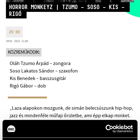
HÉTFŐ:
09:00-18:00
FAX
HORROR MONKEYZ | TZUMO – SOSO – KIS –
RIGÓ
KEDD:
09:00-20:00
EMAIL
SZERDA-PÉNTEK:
09:00-22:00
info@bmc.hu
SZOMBAT:
10:00-22:00
20:00
VASÁRNAP:
nyitás az előadás
OPUS JAZZ CLUB
kezdete előtt 2 órával
KÖZREMŰKÖDIK:
Oláh Tzumo Árpád – zongora
Soso Lakatos Sándor – szaxofon
Kis Benedek – basszusgitár
BMC HÁZ
Rigó Gábor – dob
OPUS JAZZ CLUB
„Laza alapokon mozgunk, de simán belecsúszunk hip-hop,
BMC RECORDS
jazz és mindenféle műfaji őrületbe, ami épp elkap minket.
Kísérletezünk, keverünk, bontunk – nálunk nincs szabály,
ZENEI INFORMÁCIÓS KÖZPONT ÉS KÖNYVTÁR
csak groove és energia” – vallja magáról a nemrég alakult
Horror Monkeyz kvartett, amely 2026 májusában lép fel
BMC NEMZETKÖZI CIMBALOMVERSENY 2019