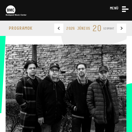
MENÜ
HÍREK
20
PROGRAMOK
2026 JÚNIUS
SZOMBAT
RÓLUNK
KAPCSOLAT
BUDAPEST MUSIC CENTER
TELEFON
TELEFON
JEGYPÉNZTÁR
NYITVA TARTÁSA