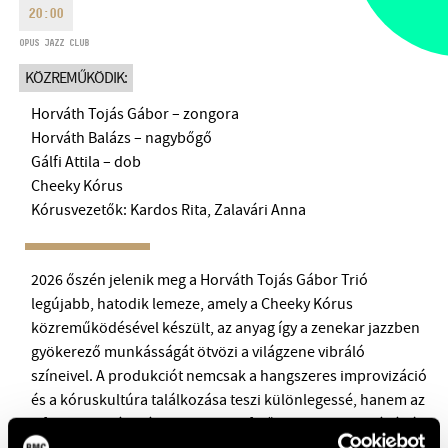
20:00
HÉTFŐ:
09:00-18:00
FAX
KEDD:
09:00-20:00
OPUS JAZZ CLUB
EMAIL
SZERDA-PÉNTEK:
09:00-22:00
KÖZREMŰKÖDIK:
info@bmc.hu
SZOMBAT:
10:00-22:00
Horváth Tojás Gábor – zongora
VASÁRNAP:
nyitás az előadás
Horváth Balázs – nagybőgő
kezdete előtt 2 órával
Gálfi Attila – dob
Cheeky Kórus
Kórusvezetők: Kardos Rita, Zalavári Anna
BMC HÁZ
2026 őszén jelenik meg a Horváth Tojás Gábor Trió
legújabb, hatodik lemeze, amely a Cheeky Kórus
OPUS JAZZ CLUB
közreműködésével készült, az anyag így a zenekar jazzben
gyökerező munkásságát ötvözi a világzene vibráló
BMC RECORDS
színeivel. A produkciót nemcsak a hangszeres improvizáció
ZENEI INFORMÁCIÓS KÖZPONT ÉS KÖNYVTÁR
és a kóruskultúra találkozása teszi különlegessé, hanem az
a friss hangzásvilág is, amely egyfelől a jazz szabadságából,
BMC NEMZETKÖZI CIMBALOMVERSENY 2019
másfelől a világzenei motívumok gazdagságából