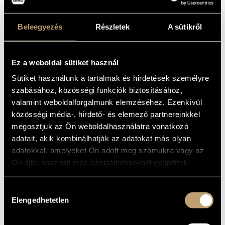
táplálkozik. A koncert műsorán a trió saját kompozíciói
mellett bolgár, görög, afrikai és természetesen magyar
Beleegyezés
Részletek
A sütikről
népzenei feldolgozások is szerepelnek, amelyeket a
zenekar a 25 fős Cheeky Kórus közreműködésével szólaltat
meg – az együttműködésből egy kultúrákon átívelő este
Ez a weboldal sütiket használ
születik, amelynek varázsa garantáltan megérinti majd a
Sütiket használunk a tartalmak és hirdetések személyre
hallgatókat.
szabásához, közösségi funkciók biztosításához,
valamint weboldalforgalmunk elemzéséhez. Ezenkívül
közösségi média-, hirdető- és elemező partnereinkkel
megosztjuk az Ön weboldalhasználatra vonatkozó
adatait, akik kombinálhatják az adatokat más olyan
adatokkal, amelyeket Ön adott meg számukra vagy az
Ön által használt más szolgáltatásokból gyűjtöttek.
Hozzájárulás
Elengedhetetlen
kiválasztása