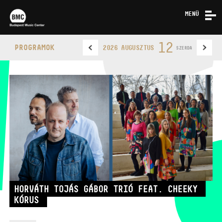
MENÜ
HÍREK
12
PROGRAMOK
2026 AUGUSZTUS
SZERDA
RÓLUNK
KAPCSOLAT
BUDAPEST MUSIC CENTER
TELEFON
HORVÁTH TOJÁS GÁBOR TRIÓ FEAT. CHEEKY
KÓRUS
TELEFON
JEGYPÉNZTÁR
NYITVA TARTÁSA