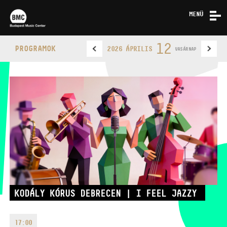
MENÜ
HÍREK
12
PROGRAMOK
2026 ÁPRILIS
VASÁRNAP
RÓLUNK
KAPCSOLAT
BUDAPEST MUSIC CENTER
TELEFON
KODÁLY KÓRUS DEBRECEN | I FEEL JAZZY
TELEFON
JEGYPÉNZTÁR
NYITVA TARTÁSA
17:00