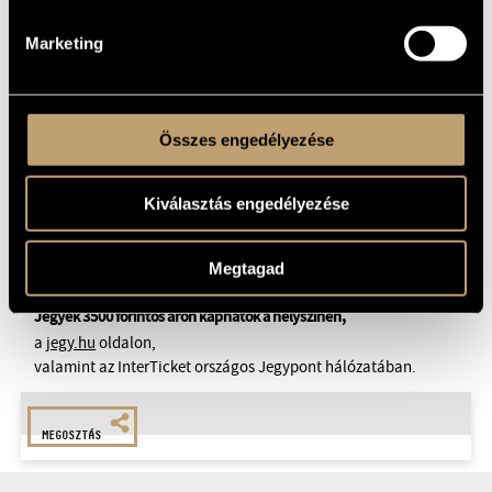
koronázza meg az estet.
Marketing
A koncerten a hangszeres improvizáció és a vokális
fegyelem egyenrangú erőként van jelen: a Steve Jazz Trio
élő, folyamatosan alakuló zenei tere inspiráló közegbe
helyezi a Kodály Kórus megszólalását. Kocsis-Holper Zoltán
Összes engedélyezése
vezényletével ez az este a műfaji határok önfeledt,
termékeny átlépéséről, a közös muzsikálás öröméről és a
Kiválasztás engedélyezése
jazz ellenállhatatlan energiájáról szól. És még a közönség
aktívitására is számítanak az előadók.
Megtagad
Jegyek 3500 forintos áron kaphatók a helyszínen,
a
jegy.hu
oldalon,
valamint az InterTicket országos Jegypont hálózatában.
MEGOSZTÁS