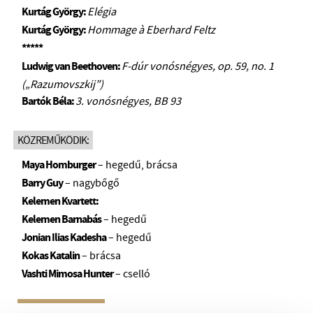
Kurtág György:
Elégia
Kurtág György:
Hommage à Eberhard Feltz
*****
Ludwig van Beethoven:
F-dúr vonósnégyes, op. 59, no. 1
(„Razumovszkij”)
Bartók Béla:
3. vonósnégyes, BB 93
KÖZREMŰKÖDIK:
Maya Homburger
– hegedű, brácsa
Barry Guy
– nagybőgő
Kelemen Kvartett:
Kelemen Barnabás
– hegedű
Jonian Ilias Kadesha
– hegedű
Kokas Katalin
– brácsa
Vashti Mimosa Hunter
– cselló