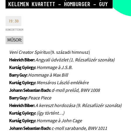
KELEMEN KVARTETT – HOMBURGER – GUY
HÉTFŐ:
09:00-18:00
FAX
KEDD:
09:00-20:00
EMAIL
19:30
SZERDA-PÉNTEK:
09:00-22:00
info@bmc.hu
SZOMBAT:
10:00-22:00
KONCERTTEREM
VASÁRNAP:
nyitás az előadás
MŰSOR:
kezdete előtt 2 órával
Veni Creator Spiritus
(9. századi himnusz)
Heinrich Biber:
Angyali üdvözlet (1. Rózsafüzér szonáta)
Kurtág György:
Hommage à J.S.B.
Barry Guy:
Hommage à Max Bill
BMC HÁZ
Kurtág György:
Mensáros László emlékére
Johann Sebastian Bach:
d-moll prelűd, BWV 1008
OPUS JAZZ CLUB
Barry Guy:
Peace Piece
BMC RECORDS
Heinrich Biber:
A kereszt hordozása (9. Rózsafüzér szonáta)
Kurtág György:
(így történt…)
ZENEI INFORMÁCIÓS KÖZPONT ÉS KÖNYVTÁR
Kurtág György:
Hommage à John Cage
Johann Sebastian Bach:
c-moll sarabande, BWV 1011
BMC NEMZETKÖZI CIMBALOMVERSENY 2019