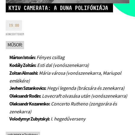
HÉTFŐ:
09:00-18:00
FAX
KYIV CAMERATA: A DUNA POLIFÓNIÁJA
KEDD:
09:00-20:00
EMAIL
SZERDA-PÉNTEK:
09:00-22:00
19:00
info@bmc.hu
SZOMBAT:
10:00-22:00
KONCERTTEREM
VASÁRNAP:
nyitás az előadás
MŰSOR:
kezdete előtt 2 órával
Márton István:
Fényes csillag
Kodály Zoltán:
Esti dal (vonószenekarra)
Zoltan Almashi:
Mária városa (vonószenekarra, Mariupol
emlékére)
BMC HÁZ
Jevhen Sztankovics:
Hegyi legenda (brácsára és zenekarra)
OPUS JAZZ CLUB
Oleksandr Rodin:
Lovecraft olvasása után (vonószenekarra)
Oleksandr Kozarenko:
Concerto Rutheno (zongorára és
BMC RECORDS
zenekarra)
Volodymyr Zubytskyi:
I. hegedűverseny
ZENEI INFORMÁCIÓS KÖZPONT ÉS KÖNYVTÁR
BMC NEMZETKÖZI CIMBALOMVERSENY 2019