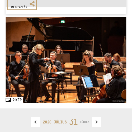
MEGOSZTÁS
2
KÉP
31
2026 JÚLIUS
PÉNTEK