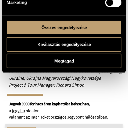
Marketing
is: annak ünnepe, hogy a zene képes hidakat építeni
országok, történelmek és emberek között. A budapesti
koncert a „A Duna polifóniája” nemzetközi koncertturné
egyik állomása, amely Prágát, Bécset, Pozsonyt és
Összes engedélyezése
Budapestet köti össze. A turné célja, hogy a Duna menti
országok közös kulturális örökségét és a kortárs ukrán
Kiválasztás engedélyezése
zene értékeit Európa meghatározó koncerthelyszínein
mutassa be.
Megtagad
Támogató: Ukrainian Institute
Partnerek: Friends of the Philharmonic Ukraine; Energizing
Ukraine; Ukrajna Magyarországi Nagykövetsége
Project & Tour Manager: Richard Simon
Jegyek 3900 forintos áron kaphatók a helyszínen,
a
jegy.hu
oldalon,
valamint az InterTicket országos Jegypont hálózatában.