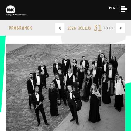
MENÜ
HÍREK
31
PROGRAMOK
2026 JÚLIUS
PÉNTEK
RÓLUNK
KAPCSOLAT
BUDAPEST MUSIC CENTER
TELEFON
TELEFON
JEGYPÉNZTÁR
NYITVA TARTÁSA