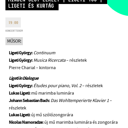
HÉTFŐ:
09:00-18:00
LIGETI ÉS KURTÁG
FAX
KEDD:
09:00-20:00
EMAIL
SZERDA-PÉNTEK:
09:00-22:00
19:00
info@bmc.hu
SZOMBAT:
10:00-22:00
KONCERTTEREM
VASÁRNAP:
nyitás az előadás
MŰSOR:
kezdete előtt 2 órával
Ligeti György:
Continuum
Ligeti György:
Musica Ricercata
– részletek
Pierre Charial – kintorna
BMC HÁZ
Ligeti in Dialogue
Ligeti György:
Études pour piano, Vol. 2
– részletek
OPUS JAZZ CLUB
Lukas Ligeti:
mű marimba luminára
Johann Sebastian Bach:
Das Wohltemperierte Klavier 1
–
BMC RECORDS
részletek
ZENEI INFORMÁCIÓS KÖZPONT ÉS KÖNYVTÁR
Lukas Ligeti:
új mű szólózongorára
Nicolas Namoradze:
új mű marimba luminára és zongorára
BMC NEMZETKÖZI CIMBALOMVERSENY 2019