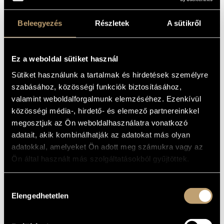
Víkingur Ólafsson – zongora
Beleegyezés
Részletek
A sütikről
Kurtág György:
Circumdederunt
Kurtág György:
Pilinszky János – Gérard de Nerval
Kurtág György:
Árnyak
Ez a weboldal sütiket használ
Kurtág György:
Kroó György in memoriam
Sütiket használunk a tartalmak és hirdetések személyre
Kurtág György:
Circumdederunt
szabásához, közösségi funkciók biztosításához,
Steven Isserlis – cselló
valamint weboldalforgalmunk elemzéséhez. Ezenkívül
közösségi média-, hirdető- és elemező partnereinkkel
Johann Sebastian Bach:
Herzlich tut mich verlangen
(korál)
megosztjuk az Ön weboldalhasználatra vonatkozó
Steven Isserlis – cselló
adatait, akik kombinálhatják az adatokat más olyan
Vikingur Ólafsson – zongora
adatokkal, amelyeket Ön adott meg számukra vagy az
Ön által használt más szolgáltatásokból gyűjtöttek.
KÖZREMŰKÖDIK:
Lukas Ligeti – marimba lumina
Hozzájárulás
Nicolas Namoradze – zongora
Elengedhetetlen
kiválasztása
Kim Kashkashian – brácsa
Steven Isserlis – cselló