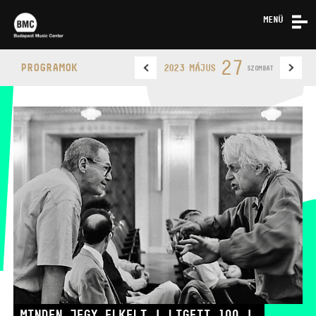
MENÜ
HÍREK
27
PROGRAMOK
2023 MÁJUS
SZOMBAT
RÓLUNK
KAPCSOLAT
BUDAPEST MUSIC CENTER
TELEFON
TELEFON
JEGYPÉNZTÁR
NYITVA TARTÁSA
MINDEN JEGY ELKELT | LIGETI 100 |