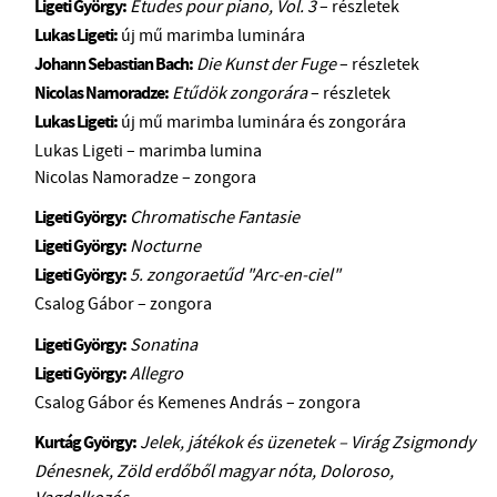
Ligeti György:
Études pour piano, Vol. 3
– részletek
Lukas Ligeti:
új mű marimba luminára
Johann Sebastian Bach:
Die Kunst der Fuge
– részletek
Nicolas Namoradze:
Etűdök zongorára
– részletek
Lukas Ligeti:
új mű marimba luminára és zongorára
Lukas Ligeti – marimba lumina
Nicolas Namoradze – zongora
Ligeti György:
Chromatische Fantasie
Ligeti György:
Nocturne
Ligeti György:
5. zongoraetűd "Arc-en-ciel"
Csalog Gábor – zongora
Ligeti György:
Sonatina
Ligeti György:
Allegro
Csalog Gábor és Kemenes András – zongora
Kurtág György:
Jelek, játékok és üzenetek – Virág Zsigmondy
Dénesnek, Zöld erdőből magyar nóta, Doloroso,