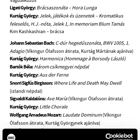
Vagdalkozós
Ligeti György:
Brácsaszonáta – Hora Lunga
Kurtág György:
Jelek, játékok és üzenetek – Kromatikus
feleselős, H.J.-nóta, Jelek 1, In memoriam Blum Tamás
Kim Kashkashian – brácsa
Johann Sebastian Bach:
C-dúr hegedűszonáta, BWV 1005, 1.
Adagio
(Víkingur Ólafsson átirata, Kurtág Mártának ajánlva)
Kurtág György:
Harmonica (Hommage à Borsody László)
Bartók Béla:
Három csíkmegyei népdal
Kurtág György:
Aus der Ferne
Snorri Sigfús Birgisson:
Where Life and Death May Dwell
(izlandi népdal)
Sigvaldi Kaldalóns:
Ave María
(Víkingur Ólafsson átirata)
Kurtág György:
Little Chorale
Wolfgang Amadeus Mozart:
Laudate Dominum
(Víkingur
Ólafsson átirata, Kurtág Györgynek ajánlva)
Kurtág György:
álmosan
Robert Schumann:
Kinderszenen – 7. Träumerei