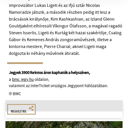
improvizátor Lukas Ligeti és az ifjú sztár Nicolas
Namoradze játszik, a második részben pedig itt lesz a
brácsások királynője, Kim Kashkashian, az Izland Glenn
Gouldjaként elhíresült Víkingur Ólafsson, a magával ragadó
Steven Isserlis, Ligeti és Kurtág két hazai szakértője, Csalog
Gábor és Kemenes András zongoraművészek, illetve a
kintorna mestere, Pierre Charial, akivel Ligeti maga
dolgozta ki néhány művének átiratát.
Jegyek 3900 forintos áron kaphatók a helyszínen,
a
bmc.jegy.hu
oldalon,
valamint az InterTicket országos Jegypont hálózatában.
℗ BMC
MEGOSZTÁS