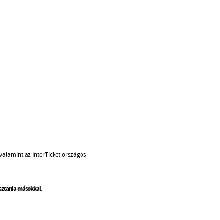
valamint az InterTicket országos
osztania másokkal.