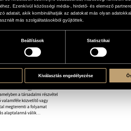
k.
hez. Ezenkívül közösségi média-, hirdető- és elemező partner
zó adatait, akik kombinálhatják az adatokat más olyan adatokka
nce
– Beuys leghíresebb,
How to
sznált más szolgáltatásokból gyűjtöttek.
Ennek szimbólumaival Beuys
űvészi alkotásokban (így a
tást, illetve azokat a láthatatlan
érlik. Beuys és Ligeti kölcsönösen
Beállítások
Statisztikai
suk is hasonlóságokat mutat.
 zenét kezdett használni
el. Ligeti zenéje pedig
őadása is egyre növekvő
Kiválasztás engedélyezése
Ös
ozíciókként fogják fel, a
formanszt nem egyszerűen élő
 amelyben a társadalmi részvétel
ó valamiféle közvetítő vagy
által megteremti a folyamat
lás alaptalanná válik…