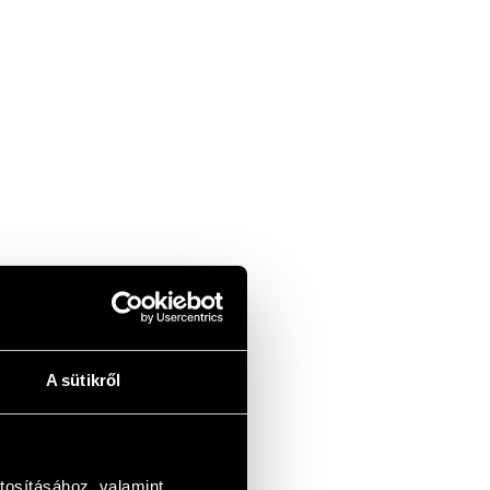
A sütikről
tosításához, valamint