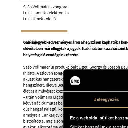
Sašo Vollmaier - zongora
Luka Jamnik - elektronika
Luka Umek - videó
Galériajegyek kedvezményes áron a helyszínen kaphatók a konce
elővételben már elfogytak a jegyek. Italkínálatunk az alsó szint b
helyet foglaló vendégeink részére.
Sašo Vollmaier új produkcióját Ligeti György és Joseph B
ihlette. A szlovén zongoraművész két fő hatást egyesített a 
akusztikus hangszerekből kikevert, de már-már az elektroni
hangszíneit, illetve Beuys arra irányuló törekvését, hogy l
élet és a művészet között. Két nagy szólózongorás vállalko
– után Vollmaier Ligeti zongoraművei közül választott ki 
Beleegyezés
két variációt mutat be, amelyekből kortárs és klasszikus zen
dús hangzásvilágú, komplex akusztikus-elektronikus előad
amelyre a Cankarjev domban került sor, a vizuális dimenzió
Ez a weboldal sütiket haszn
biztosította, míg a zongorahang módosítását Luka Jamnik 
gyakori alkotótársa végezte. A hangzásvilág vezérmotívumai 
Sütiket használunk a tartal