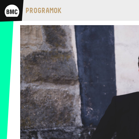
BMC HÁZ
PROGRAMOK
OPUS JAZZ CLUB
BMC RECORDS
ZENEI INFORMÁCIÓS KÖZPONT ÉS
KÖNYVTÁR
BMC NEMZETKÖZI
CIMBALOMVERSENY 2019