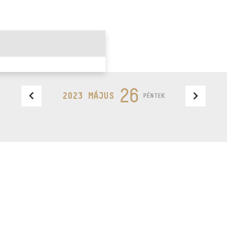
26
2023 MÁJUS
PÉNTEK
Design by
e feliratkozás
BudapestMusicCenter