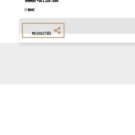
Telefon:
+36 1 216 7894
℗ BMC
MEGOSZTÁS
Hírlevélr