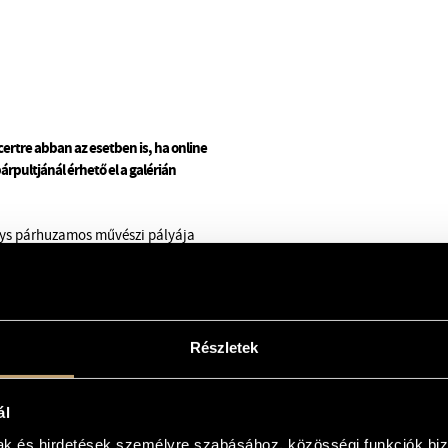
rtre abban az esetben is, ha online
árpultjánál érhető el a galérián
euys párhuzamos művészi pályája
műsorban: Ligeti tisztán
ka dimenzióját súroló
edöntse a falakat a mindennapi
zás –
Kind of Laibach
és
Nietzsche
hármat. Minden kompozícióra két-
Részletek
ei technikák segítségével épít fel
ást. A produkció bemutatóján,
t a Things I Miss és a Komposter
ál
producer-zeneszerző, Vollmaier
a sötétség, a csend, a zaj, a
mak és hirdetések személyre szabásához, közösségi funkciók biz