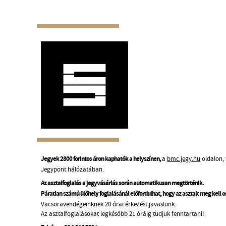
Jegyek 2800 forintos áron kaphatók a helyszínen,
a
bmc.jegy.hu
oldalon, 
Jegypont hálózatában.
Az asztalfoglalás a jegyvásárlás során automatikusan megtörténik.
Páratlan számú ülőhely foglalásánál előfordulhat, hogy az asztalt meg kell 
Vacsoravendégeinknek 20 órai érkezést javaslunk.
Az asztalfoglalásokat legkésőbb 21 óráig tudjuk fenntartani!