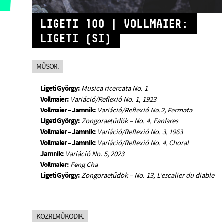
LIGETI 100 | VOLLMAIER:
LIGETI (SI)
MŰSOR:
Ligeti György:
Musica ricercata No. 1
Vollmaier:
Variáció/Reflexió No. 1, 1923
Vollmaier – Jamnik:
Variáció/Reflexió No.2, Fermata
Ligeti György:
Zongoraetűdök – No. 4, Fanfares
Vollmaier – Jamnik:
Variáció/Reflexió No. 3, 1963
Vollmaier – Jamnik:
Variáció/Reflexió No. 4, Choral
Jamnik:
Variáció No. 5, 2023
Vollmaier:
Feng Cha
Ligeti György:
Zongoraetűdök – No. 13, L’escalier du diable
KÖZREMŰKÖDIK: