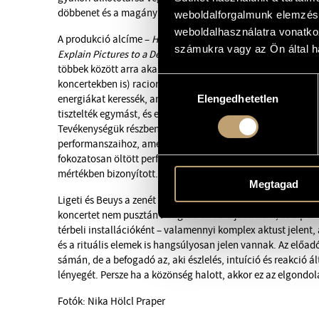
döbbenet és a magány zenei benyomásait egyaránt felöleli
weboldalforgalmunk elemzésé
weboldalhasználatra vonatko
A produkció alcíme –
How to Explain Ligeti to a Dead Audie
számukra vagy az Ön által ha
Explain Pictures to a Dead Hare
című performanszára utal. 
többek között arra akarta rávezetni a közönséget, hogy a m
Hozzájárulás
koncertekben is) racionális gondolkodás helyett a spirituali
energiákat keressék, amelyek a természetet és életünket vez
Elengedhetetlen
kiválasztása
tisztelték egymást, és esztétikai-művészetelméleti felfogá
Tevékenységük részben átfedésbe is került: Beuys hangot és
performanszaihoz, amelyeket később koncerteknek nevezett 
fokozatosan öltött performansz jelleget, amit műveinek el
mértékben bizonyított.
Megtagad
Ligeti és Beuys a zenét nem csupán hangokból alkotott komp
koncertet nem pusztán hangszeren való játékként, és a per
térbeli installációként – valamennyi komplex aktust jelent,
és a rituális elemek is hangsúlyosan jelen vannak. Az előad
sámán, de a befogadó az, aki észlelés, intuíció és reakció 
lényegét. Persze ha a közönség halott, akkor ez az elgondo
Fotók: Nika Hölcl Praper