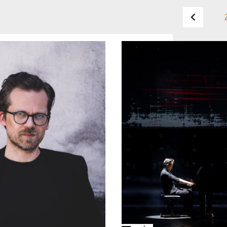
BUDAPEST MUSIC CENTER
TELEFON
TELEFON
JEGYPÉNZTÁR
NYITVA TARTÁSA
HÉTFŐ:
09:00-18:00
FAX
KEDD:
09:00-20:00
SZERDA-PÉNTEK:
09:00-
EMAIL
22:00
info@bmc.hu
SZOMBAT:
10:00-22:00
VASÁRNAP:
nyitás az
előadás kezdete előtt 2
órával