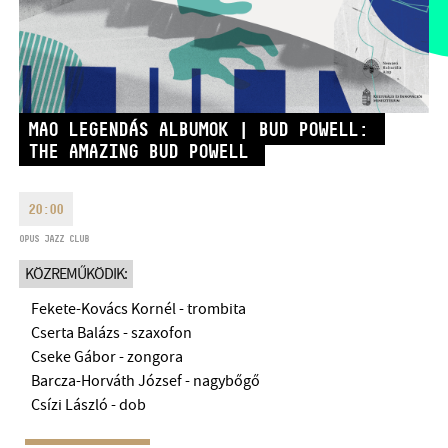
HÉTFŐ:
09:00-18:00
FAX
KEDD:
09:00-20:00
EMAIL
SZERDA-PÉNTEK:
09:00-22:00
info@bmc.hu
SZOMBAT:
10:00-22:00
MAO LEGENDÁS ALBUMOK | BUD POWELL:
VASÁRNAP:
nyitás az előadás
THE AMAZING BUD POWELL
kezdete előtt 2 órával
20:00
OPUS JAZZ CLUB
BMC HÁZ
KÖZREMŰKÖDIK:
Fekete-Kovács Kornél - trombita
OPUS JAZZ CLUB
Cserta Balázs - szaxofon
BMC RECORDS
Cseke Gábor - zongora
Barcza-Horváth József - nagybőgő
ZENEI INFORMÁCIÓS KÖZPONT ÉS KÖNYVTÁR
Csízi László - dob
BMC NEMZETKÖZI CIMBALOMVERSENY 2019