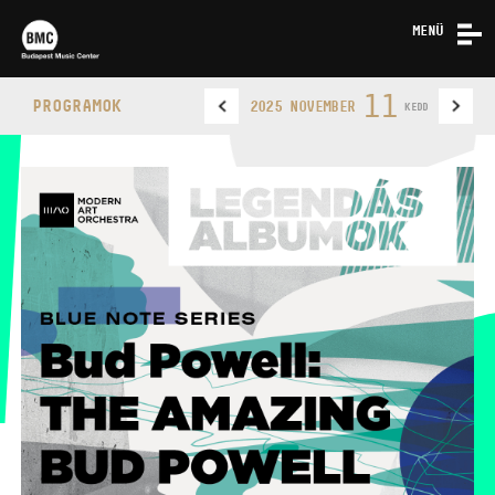
MENÜ
HÍREK
11
PROGRAMOK
2025 NOVEMBER
KEDD
RÓLUNK
KAPCSOLAT
BUDAPEST MUSIC CENTER
TELEFON
TELEFON
JEGYPÉNZTÁR
NYITVA TARTÁSA