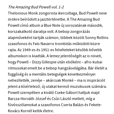
The Amazing Bud Powell vol. 1-2
Thelonious Monk zongorista ikercsillaga, Bud Powell neve
örökre beíródott a jazztörténetbe. A The Amazing Bud
Powell című album a Blue Note új sorozatának második,
korszakalkotó darabja volt. A bebop zongorázás
alapműveként tartják számon, többek között Sonny Rollins
szaxofonos és Fats Navarro trombitás működött közre
rajta. Az 1949-es és 1951-es felvételeket később bővebb
albumokon is kiadták. A lemez jelentőségét az is növeli,
hogy Powell – Dizzy Gillespie után elsőként – afro-kubai
ritmusokat emelt be a bebop hangzásvilágába. Bár életét a
függőség és a mentális betegségek következményei
nehezítették, zenéje – akárcsak Monké – ma is inspirációt
jelent a kísérletező, új utakat kereső muzsikusok számára.
Powell szerepében a kiváló Cseke Gábort halljuk majd
Barcza-Horváth József és Csízi László mellett, míg a
fúvósszólamokat a szaxofonos Cserta Balázs és Fekete-
Kovács Kornél keltik életre.