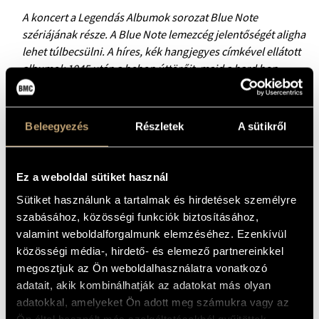
A koncert a Legendás Albumok sorozat Blue Note
szériájának része. A Blue Note lemezcég jelentőségét aligha
lehet túlbecsülni. A híres, kék hangjegyes címkével ellátott
albumok 1945 után a bebop úttörőit, majd a hard bop
korszak meghatározó kiszenekari felvételeit rögzítették –
ezek a jazz örök csúcspontjaivá váltak. A Modern Art
Orchestra szólistái az első nagy korszak felvételeiből
Beleegyezés
Részletek
A sütikről
kiindulva idézik meg újra a kék-fehér címkés lemezeken
rögzített pillanatokat.
Ez a weboldal sütiket használ
Sütiket használunk a tartalmak és hirdetések személyre
A Legendás Albumok sorozat koncertjein a jazztörténet
szabásához, közösségi funkciók biztosításához,
szempontjából különösen jelentős lemezek anyagait
valamint weboldalforgalmunk elemzéséhez. Ezenkívül
hallhatjuk a Modern Art Orchestra előadásában. A
közösségi média-, hirdető- és elemező partnereinkkel
koncertekkel a zenészek nem csupán tiszteletüket fejezik ki
megosztjuk az Ön weboldalhasználatra vonatkozó
a jazzlegendák és műveik iránt – a Legendás Albumok
adatait, akik kombinálhatják az adatokat más olyan
mögötti műhelymunka fejlődési folyamat is egyben. A MAO
adatokkal, amelyeket Ön adott meg számukra vagy az
muzsikusai tanulmányozzák és belsővé teszik az aktuális
Ön által használt más szolgáltatásokból gyűjtöttek.