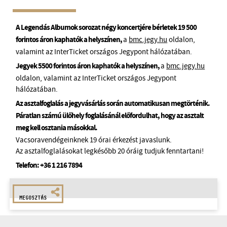
A Legendás Albumok sorozat négy koncertjére bérletek 19 500
forintos áron kaphatók a helyszínen,
a
bmc.jegy.hu
oldalon,
valamint az InterTicket országos Jegypont hálózatában.
Jegyek 5500 forintos áron kaphatók a helyszínen,
a
bmc.jegy.hu
oldalon, valamint az InterTicket országos Jegypont
hálózatában.
Az asztalfoglalás a jegyvásárlás során automatikusan megtörténik.
Páratlan számú ülőhely foglalásánál előfordulhat, hogy az asztalt
meg kell osztania másokkal.
Vacsoravendégeinknek 19 órai érkezést javaslunk.
Az asztalfoglalásokat legkésőbb 20 óráig tudjuk fenntartani!
Telefon:
+36 1 216 7894
MEGOSZTÁS