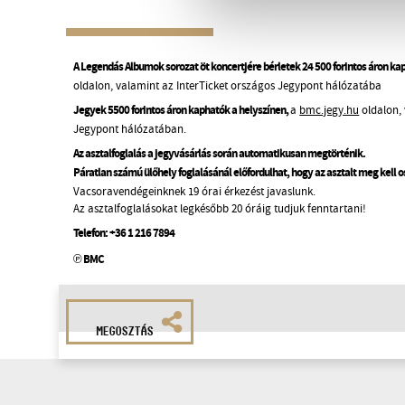
A Legendás Albumok sorozat öt koncertjére bérletek 24 500 forintos áron ka
oldalon, valamint az InterTicket országos Jegypont hálózatába
Jegyek 5500 forintos áron kaphatók a helyszínen,
a
bmc.jegy.hu
oldalon, 
Jegypont hálózatában.
Az asztalfoglalás a jegyvásárlás során automatikusan megtörténik.
Páratlan számú ülőhely foglalásánál előfordulhat, hogy az asztalt meg kell 
Vacsoravendégeinknek 19 órai érkezést javaslunk.
Az asztalfoglalásokat legkésőbb 20 óráig tudjuk fenntartani!
Telefon:
+36 1 216 7894
℗ BMC
MEGOSZTÁS