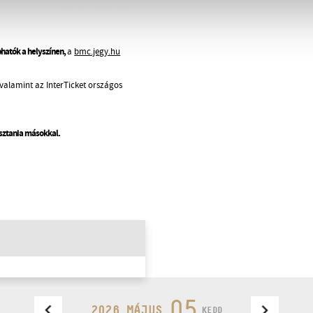
phatók a helyszínen,
a
bmc.jegy.hu
valamint az InterTicket országos
osztania másokkal.
05
2026 MÁJUS
KEDD