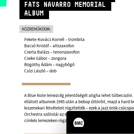
FATS NAVARRO MEMORIAL
ALBUM
KÖZREMŰKÖDIK:
Fekete-Kovács Kornél – trombita
Bacsó Kristóf – altszaxofon
Cserta Balázs – tenorszaxofon
Cseke Gábor – zongora
Bögöthy Ádám – nagybőgő
Csízi László – dob
A Blue Note lemezcég jelentőségét aligha lehet túlbecsülni.
ellátott albumok 1945 után a bebop úttörőit, majd a hard
kiszenekari felvételeit rögzítették – ezek a jazz örök csúcsp
Orchestra szólistái az első nagy korszak felvételeiből kiindu
címkés lemezeken rögzített pillanatokat.