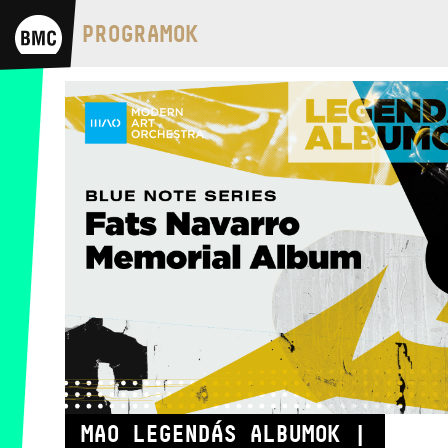
BMC HÁZ
PROGRAMOK
OPUS JAZZ CLUB
BMC RECORDS
ZENEI INFORMÁCIÓS KÖZPONT ÉS
KÖNYVTÁR
BMC NEMZETKÖZI
CIMBALOMVERSENY 2019
MAO LEGENDÁS ALBUMOK |