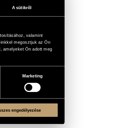
A sütikről
tosításához, valamint
einkkel megosztjuk az Ön
l, amelyeket Ön adott meg
Marketing
szes engedélyezése