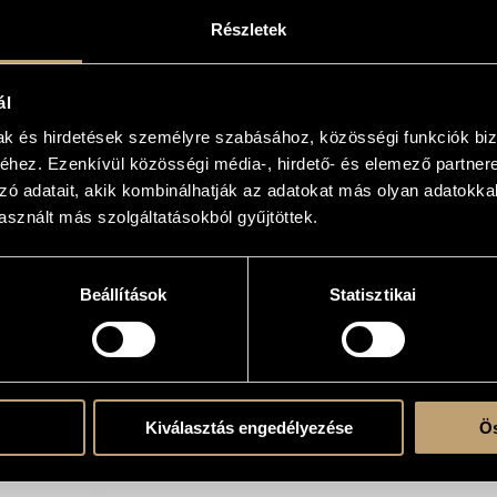
Részletek
gőség okozta halála után
felvételeiből. A bebop generáció
ál
Tadd Dameron mellett. Nem csak
ió hagyományát vitte tovább,
mak és hirdetések személyre szabásához, közösségi funkciók biz
akhoz fogható, modern
hez. Ezenkívül közösségi média-, hirdető- és elemező partner
mbitással és a zongorista
zó adatait, akik kombinálhatják az adatokat más olyan adatokka
mussal és derűs, közlékeny
sznált más szolgáltatásokból gyűjtöttek.
újító generáció felvonul, ezekből
ban a MAO szólistái.
Beállítások
Statisztikai
Kiválasztás engedélyezése
Ös