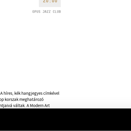
20:00
OPUS JAZZ CLUB
 A híres, kék hangjegyes címkével
 bop korszak meghatározó
ontjaivá váltak. A Modern Art
lva idézik meg újra a kék-fehér