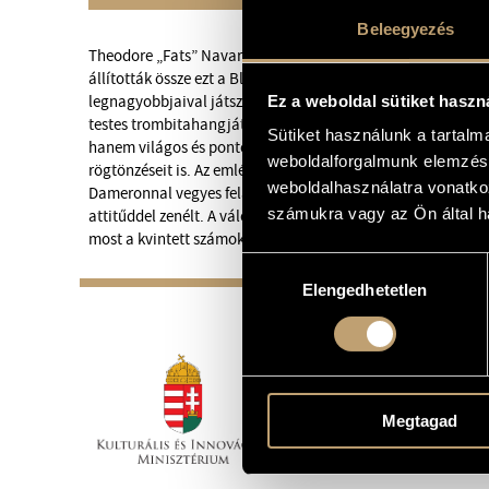
Beleegyezés
Theodore „Fats” Navarro 26 éves korában, betegség és füg
állították össze ezt a Blue Note albumot az 1947-49 közötti 
Ez a weboldal sütiket haszn
legnagyobbjaival játszott: Charlie Parker, Bud Powell és 
testes trombitahangját szerették, amivel az előző generác
Sütiket használunk a tartal
hanem világos és pontos dallamformálását, a legnagyobb
weboldalforgalmunk elemzésé
rögtönzéseit is. Az emlékalbum számain Howard McGhee tro
weboldalhasználatra vonatko
Dameronnal vegyes felállásokban, de ugyanazzal a dinamiz
számukra vagy az Ön által ha
attitűddel zenélt. A válogatáslemezen szinte az egész nagy, 
most a kvintett számokat idézik meg saját interpretációjuk
Hozzájárulás
Elengedhetetlen
kiválasztása
Megtagad