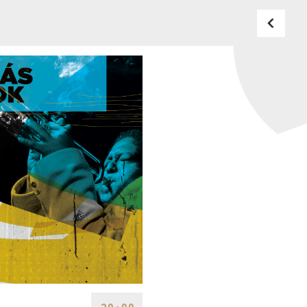
BUDAPEST MUSIC CENTER
TELEFON
TELEFON
JEGYPÉNZTÁR
NYITVA TARTÁSA
HÉTFŐ:
09:00-18:00
FAX
KEDD:
09:00-20:00
SZERDA-PÉNTEK:
09:00-
EMAIL
22:00
info@bmc.hu
SZOMBAT:
10:00-22:00
VASÁRNAP:
nyitás az
előadás kezdete előtt 2
órával