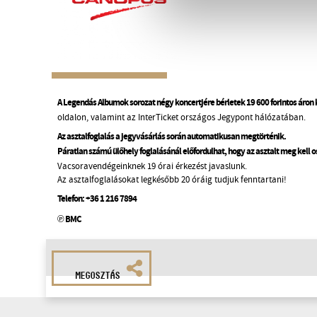
A Legendás Albumok sorozat négy koncertjére bérletek 19 600 forintos áron
oldalon, valamint az InterTicket országos Jegypont hálózatában.
Az asztalfoglalás a jegyvásárlás során automatikusan megtörténik.
Páratlan számú ülőhely foglalásánál előfordulhat, hogy az asztalt meg kell 
Vacsoravendégeinknek 19 órai érkezést javaslunk.
Az asztalfoglalásokat legkésőbb 20 óráig tudjuk fenntartani!
Telefon:
+36 1 216 7894
℗ BMC
MEGOSZTÁS