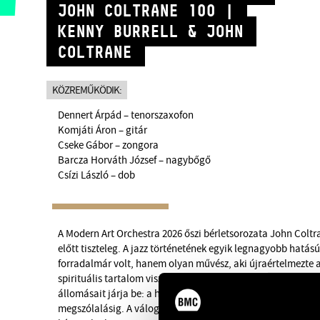
JOHN COLTRANE 100 |
KENNY BURRELL & JOHN
COLTRANE
KÖZREMŰKÖDIK:
Dennert Árpád – tenorszaxofon
Komjáti Áron – gitár
Cseke Gábor – zongora
Barcza Horváth József – nagybőgő
Csízi László – dob
A Modern Art Orchestra 2026 őszi bérletsorozata John Coltr
előtt tiszteleg. A jazz történetének egyik legnagyobb hatá
forradalmár volt, hanem olyan művész, aki újraértelmezte a
spirituális tartalom viszonyát. A négy koncertből álló sor
állomásait járja be: a hard bop gyökerektől a standardek újr
megszólalásig. A válogatott albumok nemcsak korszakoka