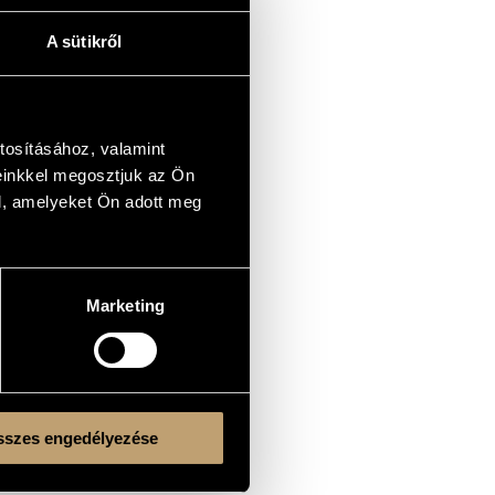
A sütikről
tosításához, valamint
einkkel megosztjuk az Ön
l, amelyeket Ön adott meg
Marketing
szes engedélyezése