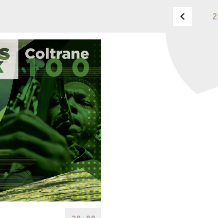
2
BUDAPEST MUSIC CENTER
TELEFON
TELEFON
JEGYPÉNZTÁR
NYITVA TARTÁSA
HÉTFŐ:
09:00-18:00
FAX
KEDD:
09:00-20:00
SZERDA-PÉNTEK:
09:00-
EMAIL
22:00
info@bmc.hu
SZOMBAT:
10:00-22:00
VASÁRNAP:
nyitás az
előadás kezdete előtt 2
órával