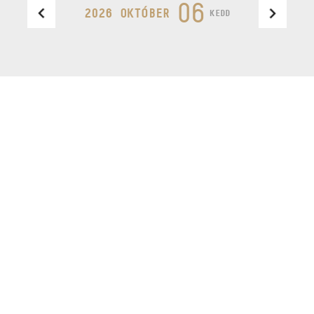
06
2026 OKTÓBER
KEDD
Design by
e feliratkozás
BudapestMusicCenter
PROGRAMOK