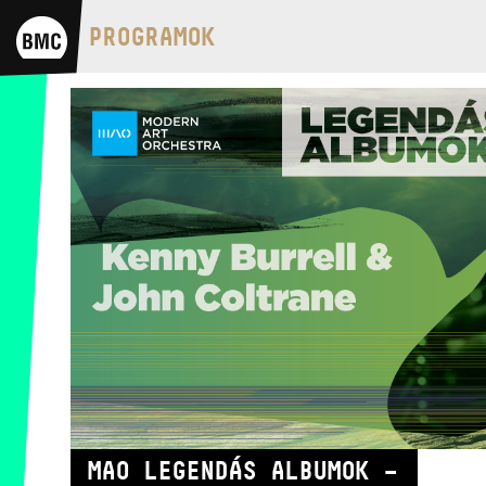
BMC HÁZ
PROGRAMOK
OPUS JAZZ CLUB
BMC RECORDS
ZENEI INFORMÁCIÓS KÖZPONT ÉS
KÖNYVTÁR
BMC NEMZETKÖZI
CIMBALOMVERSENY 2019
MAO LEGENDÁS ALBUMOK –