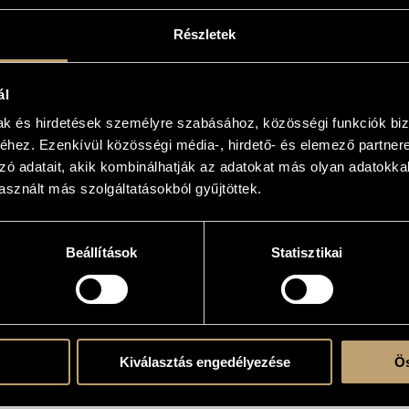
 egyéni, univerzális zenei nyelv
az eredeti
Részletek
ételeket, megőrizve azok
ívájából szólaltatják meg
ál
mak és hirdetések személyre szabásához, közösségi funkciók biz
hez. Ezenkívül közösségi média-, hirdető- és elemező partner
zó adatait, akik kombinálhatják az adatokat más olyan adatokka
szál: John Coltrane és Kenny
éldája. A gitár és a tenorszaxofon
sznált más szolgáltatásokból gyűjtöttek.
okat hoz létre, miközben a blues
őtérbe. A Modern Art Orchestra
 és a kamarazenei figyelem erejét
Beállítások
Statisztikai
ntimebb arcát.
Kiválasztás engedélyezése
Ös