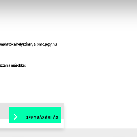
 kaphatók a helyszínen,
a
bmc.jegy.hu
osztania másokkal.
JEGYVÁSÁRLÁS