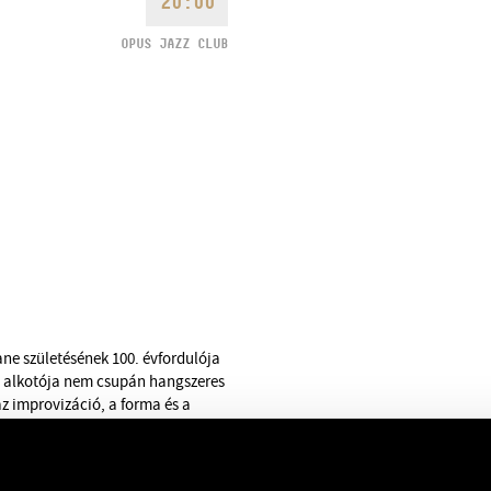
20:00
OPUS JAZZ CLUB
ane születésének 100. évfordulója
sú alkotója nem csupán hangszeres
z improvizáció, a forma és a
ozat Coltrane pályájának különböző
aértelmezésén át a lírai, vokális
t, hanem gondolkodásmódokat is