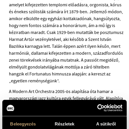
amelyet kifejezetten templomi előadásra, orgonista, kórus
és énekes szólisták számára írt 1879-ben. Jellemző módon,
amikor elküldte egy egyházi kottakiadónak, hangsúlyozta,
hogy nem fontos számára a honorárium, ám a mű így is
kéziratban maradt. Csak 1929-ben mutatták be posztumusz
Harmat Artúr vezényletével, aki később a Szent István
Bazilika karnagya lett. Talán éppen azért ilyen későn, mert
harmóniái, dallamai kifejezetten a modern, századfordulós
zenei törekvések irányába mutatnak. A passiót megidéző,
elmélyült gondolatvilágának mottója a záró tételben
hangzik el Fortunatus himnusza alapján: a kereszt az
„egyetlen reménységünk”.
A Modern Art Orchestra 2005-ös alapítása óta hamar a
magyarországi jazz kultúra egyik fellegvárává vált. Alapítója
és művészeti vezetője, Fekete-Kovács Kornél azért
választotta ezt a nevet, hogy a jazz világában állva a kortárs
zenei törekvések felé nyisson, ezért tagjai a zenekarnak
Beleegyezés
Részletek
A sütikről
klasszikus zenében otthonos hangszeresek éppen úgy,