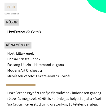
HÉTFŐ:
09:00-18:00
FAX
19:00
KEDD:
09:00-20:00
KONCERTTEREM
EMAIL
SZERDA-PÉNTEK:
09:00-22:00
info@bmc.hu
MŰSOR:
SZOMBAT:
10:00-22:00
VASÁRNAP:
nyitás az előadás
Liszt Ferenc:
Via Crucis
kezdete előtt 2 órával
KÖZREMŰKÖDIK:
Horti Lilla – ének
Pocsai Kriszta – ének
BMC HÁZ
Fassang László – Hammond-orgona
Modern Art Orchestra
OPUS JAZZ CLUB
Művészeti vezető: Fekete-Kovács Kornél
BMC RECORDS
Liszt Ferenc egyházi zenéje életművének különösen gazdag
ZENEI INFORMÁCIÓS KÖZPONT ÉS KÖNYVTÁR
része, és még ezek között is különleges helyet foglal a kései
Via Crucis [Keresztút] című oratorikus, 15 tételes darabja,
BMC NEMZETKÖZI CIMBALOMVERSENY 2019