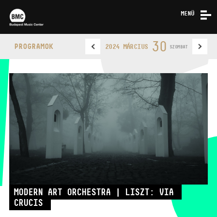
MENÜ
HÍREK
30
PROGRAMOK
2024 MÁRCIUS
SZOMBAT
RÓLUNK
KAPCSOLAT
BUDAPEST MUSIC CENTER
TELEFON
MODERN ART ORCHESTRA | LISZT: VIA
CRUCIS
TELEFON
JEGYPÉNZTÁR
NYITVA TARTÁSA