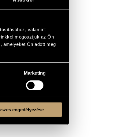
tosításához, valamint
einkkel megosztjuk az Ön
l, amelyeket Ön adott meg
Marketing
szes engedélyezése