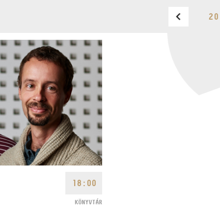
20
BUDAPEST MUSIC CENTER
TELEFON
TELEFON
JEGYPÉNZTÁR
NYITVA TARTÁSA
HÉTFŐ:
09:00-18:00
FAX
KEDD:
09:00-20:00
SZERDA-PÉNTEK:
09:00-
EMAIL
22:00
info@bmc.hu
SZOMBAT:
10:00-22:00
VASÁRNAP:
nyitás az
előadás kezdete előtt 2
órával
18:00
KÖNYVTÁR