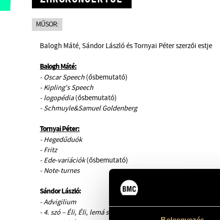
MŰSOR:
Balogh Máté, Sándor László és Tornyai Péter szerzői estje
Balogh Máté:
- Oscar Speech
(ősbemutató)
- Kipling's Speech
- logopédia
(ősbemutató)
- Schmuyle&Samuel Goldenberg
Tornyai Péter:
- Hegedűduók
- Fritz
- Ede-variációk
(ősbemutató)
- Note-turnes
Sándor László:
- Advigilium
-
4. szó – Éli, Éli, lemá szabaktáni?
Beleegyezés