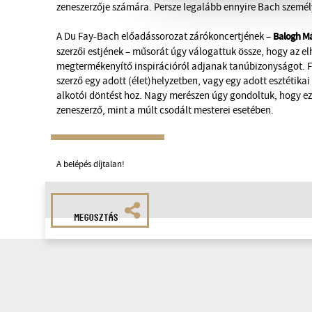
zeneszerzője számára. Persze legalább ennyire Bach személy
Balogh M
A Du Fay-Bach előadássorozat zárókoncertjének –
szerzői estjének – műsorát úgy válogattuk össze, hogy az e
megtermékenyítő inspirációról adjanak tanúbizonyságot. F
szerző egy adott (élet)helyzetben, vagy egy adott esztétika
alkotói döntést hoz. Nagy merészen úgy gondoltuk, hogy e
zeneszerző, mint a múlt csodált mesterei esetében.
A belépés díjtalan!
MEGOSZTÁS