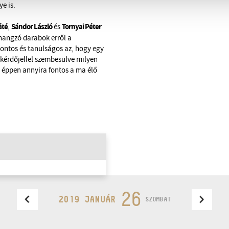
e is.
áté
Sándor László
Tornyai Péter
,
és
lhangzó darabok erről a
ontos és tanulságos az, hogy egy
i
k
érdőjellel szembesülve milyen
z éppen annyira fontos a
ma
élő
26
2019 JANUÁR
SZOMBAT