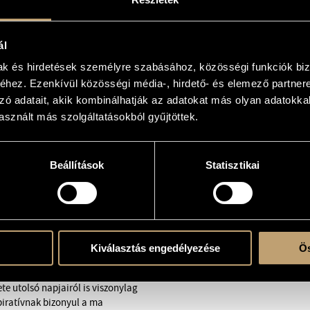
ál
mak és hirdetések személyre szabásához, közösségi funkciók biz
hez. Ezenkívül közösségi média-, hirdető- és elemező partner
zó adatait, akik kombinálhatják az adatokat más olyan adatokka
r – hegedű
sznált más szolgáltatásokból gyűjtöttek.
Beállítások
Statisztikai
éső-
k
özépkor – leginkább a 15.
Hogy e sok szóba jöhető szerző
Kiválasztás engedélyezése
Ös
, mert Du Fay élete viszonylag jól
egjelentősebb zeneszerzői
te utolsó napjairól is viszonylag
piratívnak bizonyul a
ma