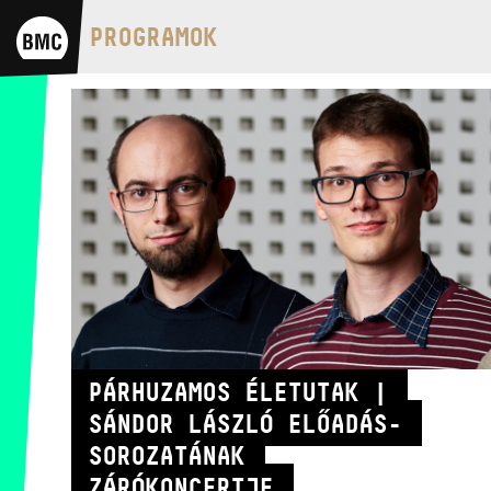
BMC HÁZ
PROGRAMOK
OPUS JAZZ CLUB
BMC RECORDS
ZENEI INFORMÁCIÓS KÖZPONT ÉS
KÖNYVTÁR
BMC NEMZETKÖZI
CIMBALOMVERSENY 2019
PÁRHUZAMOS ÉLETUTAK |
SÁNDOR LÁSZLÓ ELŐADÁS-
SOROZATÁNAK
ZÁRÓKONCERTJE