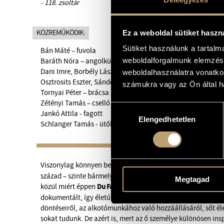
- 118. zsoltár
KÖZREMŰKÖDIK:
Ez a weboldal sütiket haszn
Sütiket használunk a tartal
Bán Máté – fuvola
weboldalforgalmunk elemzésé
Baráth Nóra – angolkürt
Dani Imre, Borbély László - zongora
weboldalhasználatra vonatko
Osztrosits Eszter, Sándor László, Tornyai Péter, Varga Oska
számukra vagy az Ön által ha
Tornyai Péter – brácsa
Zétényi Tamás – cselló
Hozzájárulás
Jankó Attila - fagott
Elengedhetetlen
kiválasztása
Schlanger Tamás - ütőhangszerek
Bach
Viszonylag
k
önnyen belátható, hogy
élet(műv)e és a
k
század – szinte bármely szerzője
k
özött párhuzam vonható. 
Megtagad
Du Fay
k
özül miért éppen
-ra esett a választás... Talán azért
dokumentált, így életútjának fontosabb mérföldköveiről, l
döntéseiről, az alkotómunkához való hozzáállásáról, sőt éle
sokat tudunk. De azért is, mert az ő személye
k
ülönösen ins