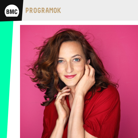
BMC HÁZ
PROGRAMOK
OPUS JAZZ CLUB
BMC RECORDS
ZENEI INFORMÁCIÓS KÖZPONT ÉS
KÖNYVTÁR
BMC NEMZETKÖZI
CIMBALOMVERSENY 2019