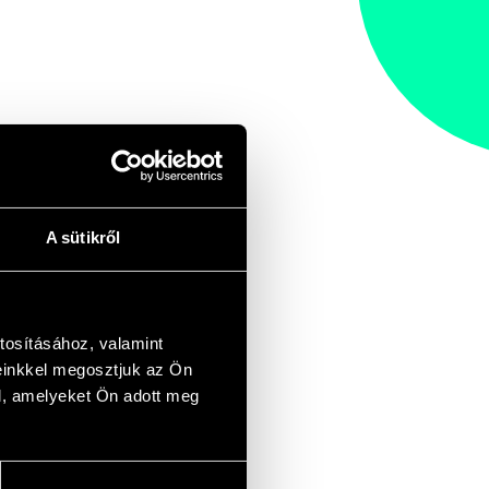
A sütikről
tosításához, valamint
einkkel megosztjuk az Ön
l, amelyeket Ön adott meg