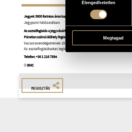
Elengedhetetlen
kiválasztása
Jegyek 3900 forintos áron kaphatók a helyszínen,
a
bmc.jegy.hu
oldalon, 
Jegypont hálózatában.
Az asztalfoglalás a jegyvásárlás során automatikusan megtörténik.
Páratlan számú ülőhely foglalásánál előfordulhat, hogy az asztalt meg kell 
Megtagad
Vacsoravendégeinknek 19 órai érkezést javaslunk.
Az asztalfoglalásokat legkésőbb 20 óráig tudjuk fenntartani!
Telefon:
+36 1 216 7894
℗ BMC
MEGOSZTÁS