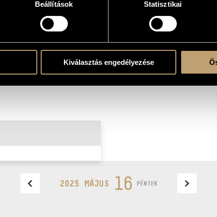
Beállítások
Statisztikai
valamint az InterTicket országos
osztania másokkal.
Kiválasztás engedélyezése
Ös
16
2025 MÁJUS
PÉNTEK