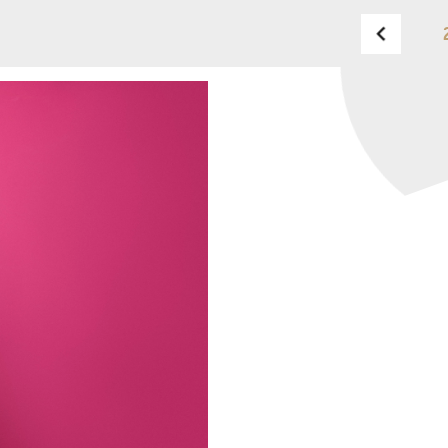
BUDAPEST MUSIC CENTER
TELEFON
TELEFON
JEGYPÉNZTÁR
NYITVA TARTÁSA
HÉTFŐ:
09:00-18:00
FAX
KEDD:
09:00-20:00
SZERDA-PÉNTEK:
09:00-
EMAIL
22:00
info@bmc.hu
SZOMBAT:
10:00-22:00
VASÁRNAP:
nyitás az
előadás kezdete előtt 2
órával