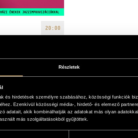
HÁZI ÉNEKEK JAZZIMPROVIZÁCIÓKKAL
20:00
OPUS JAZZ CLUB
Részletek
ál
mak és hirdetések személyre szabásához, közösségi funkciók biz
sztelete és a szabadság szeretete
hez. Ezenkívül közösségi média-, hirdető- és elemező partner
Sebestyén, Balassi Bálint, XVII-
zó adatait, akik kombinálhatják az adatokat más olyan adatokka
 hangzanak el
rsekkel. A műsor 2024 nyarán, a
sznált más szolgáltatásokból gyűjtöttek.
mban debütált. A formáció az