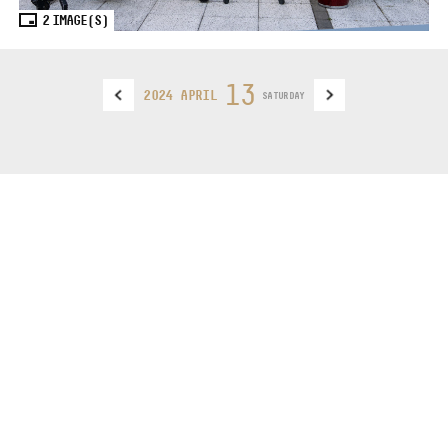
2
IMAGE(S)
13
2024 APRIL
SATURDAY