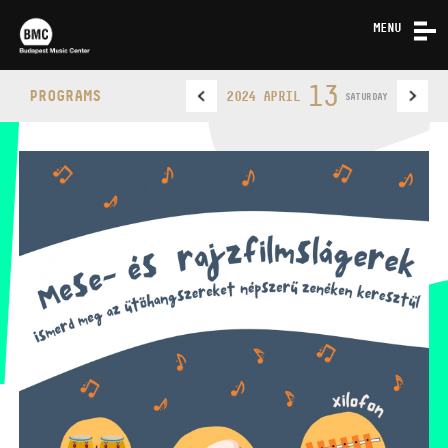
MENU
NEWS
13
PROGRAMS
2024 APRIL
SATURDAY
ABOUT US
CONTACT
BUDAPEST MUSIC CENTER
PHONE
PHONE
TICKET OFFICE
OPENING HOURS