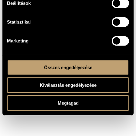
- magyar nyelvű fényképes önéletrajz,
Beállítások
- angol nyelvű motivációs levél.
Statisztikai
Marketing
ELŐZŐ HÍR
KÖVETKEZŐ HÍR
Összes engedélyezése
VISSZA A HÍREKHEZ
MEGOSZTÁS
Kiválasztás engedélyezése
Megtagad