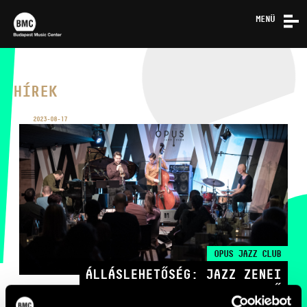
MENÜ
HÍREK
RÓLUNK
HÍREK
2023-08-17
KAPCSOLAT
BUDAPEST MUSIC CENTER
TELEFON
OPUS JAZZ CLUB
ÁLLÁSLEHETŐSÉG: JAZZ ZENEI
TELEFON
JEGYPÉNZTÁR
SZERVEZŐ
NYITVA TARTÁSA