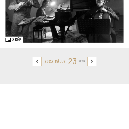
2
KÉP
23
2023 MÁJUS
KEDD