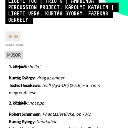
LIGETI 100 | TRIO K | AMADINDA
HÉTFŐ:
09:00-18:00
FAX
PERCUSSION PROJECT, KÁROLYI KATALIN |
KEDD:
09:00-20:00
LIGETI VERA, KURTÁG GYÖRGY, FAZEKAS
GERGELY
EMAIL
SZERDA-PÉNTEK:
09:00-22:00
info@bmc.hu
SZOMBAT:
10:00-22:00
19:00
VASÁRNAP:
nyitás az előadás
kezdete előtt 2 órával
KONCERTTEREM
MŰSOR:
1. közjáték:
hello!
BMC HÁZ
Kurtág György:
Virág az ember
Toshio Hosokawa:
Twill (Aya-Ori)
(2016) – a Trio K
OPUS JAZZ CLUB
megrendelése
BMC RECORDS
2. közjáték:
not ppp
ZENEI INFORMÁCIÓS KÖZPONT ÉS KÖNYVTÁR
Robert Schumann:
Phantasiestücke, op 73/2
Kurtág
György:
Népdalféle
BMC NEMZETKÖZI CIMBALOMVERSENY 2019