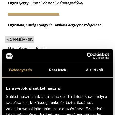
Ligeti György:
Síppal, dobbal, nádihegedűvel
Ligeti Vera, Kurtág György
és
Fazekas
Gergely
beszélgetése
KÖZREMŰKÖDIK:
Manuel Zurria – fuvola
Francesco Dillon – cselló
Emanuele Torquati – zongora
Károlyi Katalin – mezzoszoprán
Beleegyezés
Részletek
A sütikről
Amadinda Percussion Project:
Rácz Zoltán
Burcsik Dávid
Ez a weboldal sütiket használ
Mohácsi Benjámin
Sütiket használunk a tartalmak és hirdetések személyre
Simon András
szabásához, közösségi funkciók biztosításához,
Ligeti Vera
valamint weboldalforgalmunk elemzéséhez. Ezenkívül
Kurtág György
közösségi média-, hirdető- és elemező partnereinkkel