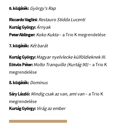
6. közjáték:
György's Rap
Riccardo
Vaglini:
Restauro Stidda Lucenti
Kurtág György:
Árnyak
Peter Ablinger:
Koko Kukta
– a Trio K megrendelése
7. közjáték:
Két barát
Kurtág György:
Magyar nyelvlecke külföldieknek III.
Eötvös
Péter:
Molto Tranquillo (Kurtág 90)
– a Trio K
megrendelése
8. közjáték:
Dominus
Sáry
László:
Mindig csak az van, ami van
– a Trio K
megrendelése
Kurtág György:
Virág az ember