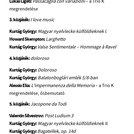
Lukas Ligeti:
Passacaglia con variazioni
– a Trio K
megrendelése
3. közjáték:
I love music
Kurtág György:
Magyar nyelvlecke külföldieknek I.
Howard
Skempton:
Larghetto
Kurtág György:
Valse Sentimentale – Hommage à Ravel
4. közjáték:
doloroso
Kurtág György:
Doloroso
Kurtág György:
Balatonboglári emlék 5/8-ban
Alessio
Elia:
L’impermanenza della Memoria
– a Trio K
megrendelése, ősbemutató
5. közjáték:
Jacopone da Todi
Valentin
Silvestrov:
Post Ludium 3
Kurtág György:
Magyar nyelvlecke külföldieknek II.
Kurtág György:
Bagatellek, op. 14d