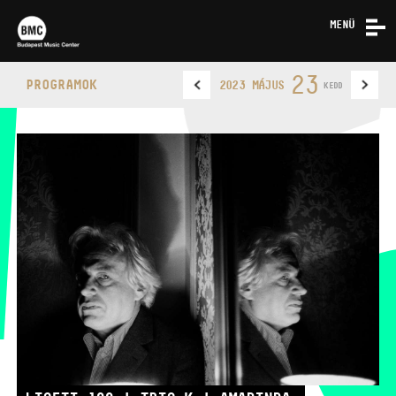
MENÜ
HÍREK
23
PROGRAMOK
2023 MÁJUS
KEDD
RÓLUNK
KAPCSOLAT
BUDAPEST MUSIC CENTER
TELEFON
TELEFON
JEGYPÉNZTÁR
NYITVA TARTÁSA