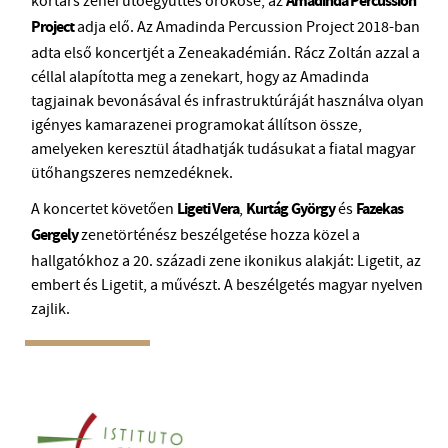
kortárs zenei ütőegyüttes örököse, az
Amadinda Percussion
Project
adja elő. Az Amadinda Percussion Project 2018-ban
adta első koncertjét a Zeneakadémián. Rácz Zoltán azzal a
céllal alapította meg a zenekart, hogy az Amadinda
tagjainak bevonásával és infrastruktúráját használva olyan
igényes kamarazenei programokat állítson össze,
amelyeken keresztül átadhatják tudásukat a fiatal magyar
ütőhangszeres nemzedéknek.
A koncertet követően
Ligeti Vera
,
Kurtág
György
és
Fazekas
Gergely
zenetörténész beszélgetése hozza közel a
hallgatókhoz a 20. századi zene ikonikus alakját: Ligetit, az
embert és Ligetit, a művészt. A beszélgetés magyar nyelven
zajlik.