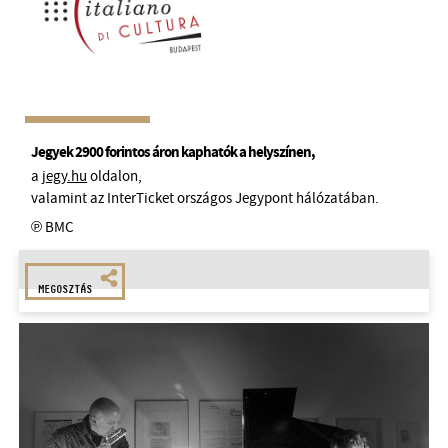
Jegyek 2900 forintos áron kaphatók a helyszínen,
a
jegy.hu
oldalon,
valamint az InterTicket országos Jegypont hálózatában.
℗ BMC
MEGOSZTÁS