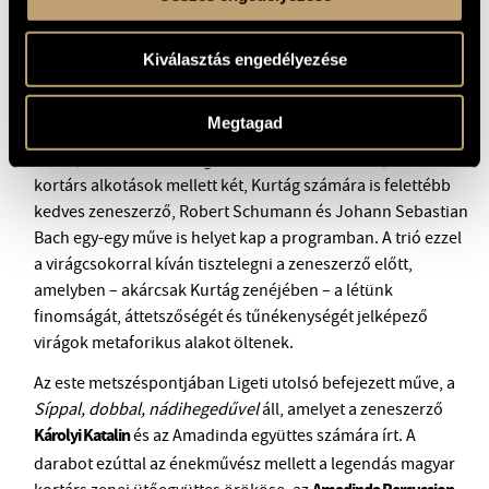
Kurtág darabjai mellett olyan művek szerepelnek a koncert
műsorán, amelyeket a Trio K a komponista 90.
születésnapjának tiszteletére, az olaszországi Sienában
Kiválasztás engedélyezése
2016-ban megrendezett ünnepség alkalmából rendelt.
Szerzőjük az elhangzás sorrendjében Toshio Hosokawa,
Megtagad
Peter Ablinger, Lukas Ligeti, Alessio Elia, Howard
Skempton, Riccardo Vaglini, Eötvös Péter és Sáry László. A
kortárs alkotások mellett két, Kurtág számára is felettébb
kedves zeneszerző, Robert Schumann és Johann Sebastian
Bach egy-egy műve is helyet kap a programban. A trió ezzel
a virágcsokorral kíván tisztelegni a zeneszerző előtt,
amelyben – akárcsak Kurtág zenéjében – a létünk
finomságát, áttetszőségét és tűnékenységét jelképező
virágok metaforikus alakot öltenek.
Az este metszéspontjában Ligeti utolsó befejezett műve, a
Síppal, dobbal, nádihegedűvel
áll, amelyet a zeneszerző
Károlyi Katalin
és az Amadinda együttes számára írt. A
darabot ezúttal az énekművész mellett a legendás magyar