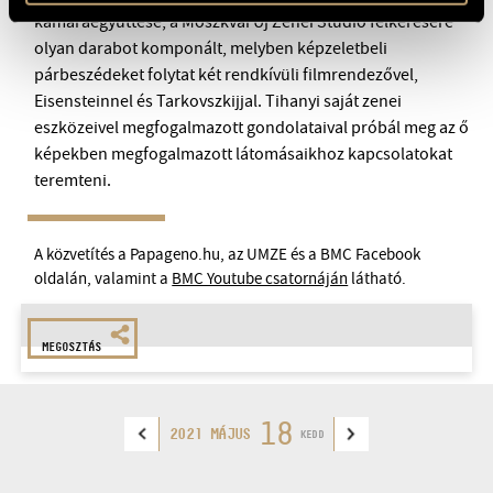
kamaraegyüttese, a Moszkvai Új Zenei Stúdió felkérésére
olyan darabot komponált, melyben képzeletbeli
párbeszédeket folytat két rendkívüli filmrendezővel,
Eisensteinnel és Tarkovszkijjal. Tihanyi saját zenei
eszközeivel megfogalmazott gondolataival próbál meg az ő
képekben megfogalmazott látomásaikhoz kapcsolatokat
teremteni.
A közvetítés a Papageno.hu, az UMZE és a BMC Facebook
oldalán, valamint a
BMC Youtube csatornáján
látható.
MEGOSZTÁS
18
2021 MÁJUS
KEDD