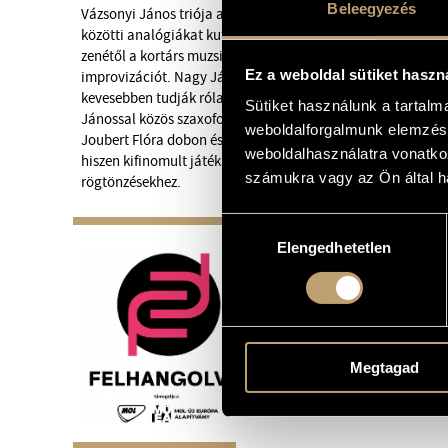
Beleegyezés
Vázsonyi János triója a klasszikus, a jazz és a népzene hat
közötti analógiákat kutatva. Koncertjük egyfajta zenetörtén
zenétől a kortárs muzsikáig, ahol a korszakok stílusai keret
Ez a weboldal sütiket haszn
improvizációt. Nagy János zongoristát aligha kell bemutatn
kevesebben tudják róla, hogy az egyházi zenével is szoros 
Sütiket használunk a tartal
Jánossal közös szaxofon-orgona duólemezüket a Szilágyi De
weboldalforgalmunk elemzésé
Joubert Flóra dobon és Boros Gábor nagybőgőn kiváló par
weboldalhasználatra vonatko
hiszen kifinomult játékuk organikusan simul a már-már k
számukra vagy az Ön által ha
rögtönzésekhez.
Hozzájárulás
Elengedhetetlen
kiválasztása
Megtagad