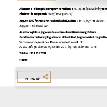
A koncert a Felhangolva! program keretében, a
MOL-Új Európa Alapítvány
támo
részletek és programok:
https://felhangolva.hu/
Jegyek 3000 forintos áron kaphatók a helyszínen,
a
bmc.jegy.hu
oldalon, 
Jegypont hálózatában.
Az asztalfoglalás a jegyvásárlás során automatikusan megtörténik.
Páratlan számú ülőhely foglalásánál előfordulhat, hogy az asztalt meg kell 
Vacsoravendégeinknek 19 órai érkezést javaslunk.
Az asztalfoglalásokat legkésőbb 20 óráig tudjuk fenntartani!
Telefon:
+36 1 216 7894
℗ BMC
MEGOSZTÁS