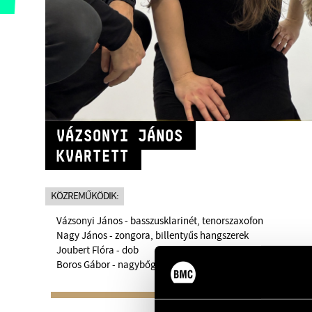
VÁZSONYI JÁNOS
KVARTETT
KÖZREMŰKÖDIK:
Vázsonyi János - basszusklarinét, tenorszaxofon
Nagy János - zongora, billentyűs hangszerek
Joubert Flóra - dob
Boros Gábor - nagybőgő