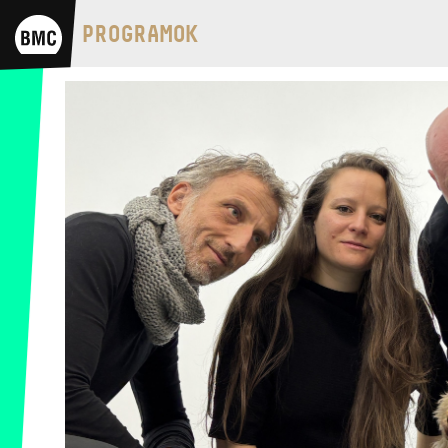
BMC HÁZ
PROGRAMOK
OPUS JAZZ CLUB
BMC RECORDS
ZENEI INFORMÁCIÓS KÖZPONT ÉS
KÖNYVTÁR
BMC NEMZETKÖZI
CIMBALOMVERSENY 2019