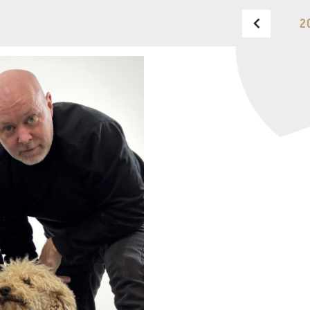
2
BUDAPEST MUSIC CENTER
TELEFON
TELEFON
JEGYPÉNZTÁR
NYITVA TARTÁSA
HÉTFŐ:
09:00-18:00
FAX
KEDD:
09:00-20:00
SZERDA-PÉNTEK:
09:00-
EMAIL
22:00
info@bmc.hu
SZOMBAT:
10:00-22:00
VASÁRNAP:
nyitás az
előadás kezdete előtt 2
órával