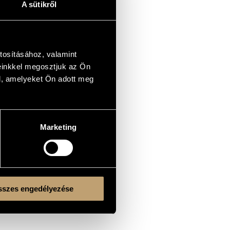
A sütikről
tosításához, valamint
einkkel megosztjuk az Ön
l, amelyeket Ön adott meg
Marketing
szes engedélyezése