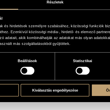
Részletek
ármezsgyéin lavíroz, a műfajok
eti utazás is az ókori görög
ezik témaként a pillanat szülte
ál
i a hazai jazzrajongóknak, de azt
kapcsolatot ápol; Vázsonyi
mak és hirdetések személyre szabásához, közösségi funkciók biz
zső téri templomban vették fel.
hez. Ezenkívül közösségi média-, hirdető- és elemező partner
tnerük ebben a formációban,
zó adatait, akik kombinálhatják az adatokat más olyan adatokka
amarazenélésnek nevezhető
sznált más szolgáltatásokból gyűjtöttek.
Beállítások
Statisztikai
Kiválasztás engedélyezése
Ös