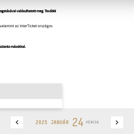
gatásával valósulhatott meg. További
valamint az InterTicket országos
osztania másokkal.
24
2025 JANUÁR
PÉNTEK