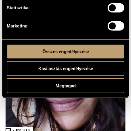
SHARE
Statisztikai
Marketing
Összes engedélyezése
Kiválasztás engedélyezése
Megtagad
2
IMAGE(S)