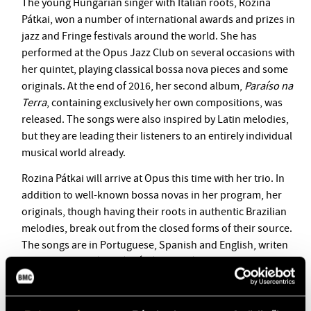
The young Hungarian singer with Italian roots, Rozina
BMC INTERNATIONAL CIMBALOM COMPETITION 2019
Pátkai, won a number of international awards and prizes in
jazz and Fringe festivals around the world. She has
performed at the Opus Jazz Club on several occasions with
her quintet, playing classical bossa nova pieces and some
originals. At the end of 2016, her second album,
Paraíso na
Terra
, containing exclusively her own compositions, was
released. The songs were also inspired by Latin melodies,
but they are leading their listeners to an entirely individual
musical world already.
Rozina Pátkai will arrive at Opus this time with her trio. In
addition to well-known bossa novas in her program, her
originals, though having their roots in authentic Brazilian
melodies, break out from the closed forms of their source.
The songs are in Portuguese, Spanish and English, writen
on poems by Zsófia Bán, Ádám Szabó, Garcia Lorca and
Jane Tyson Clement.
This special concert will feature the internationally