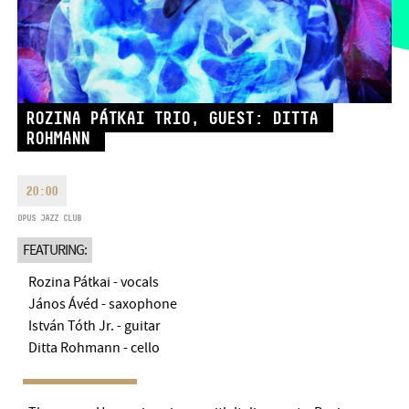
MONDAY
09:00-18:00
FAX
TUESDAY
09:00-20:00
EMAIL
WEDNESDAY-FRIDAY
09:00-
info@bmc.hu
22:00
SATURDAY
10:00-22:00
ROZINA PÁTKAI TRIO, GUEST: DITTA
SUNDAY
opens 2 hours before
ROHMANN
the performance starts
20:00
OPUS JAZZ CLUB
FEATURING:
BMC HOUSE
Rozina Pátkai - vocals
OPUS JAZZ CLUB
János Ávéd - saxophone
István Tóth Jr. - guitar
BMC RECORDS
Ditta Rohmann - cello
MUSIC INFORMATION CENTER