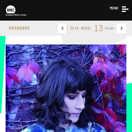
MENU
NEWS
13
PROGRAMS
2018 APRIL
FRIDAY
ABOUT US
CONTACT
BUDAPEST MUSIC CENTER
PHONE
PHONE
TICKET OFFICE
OPENING HOURS