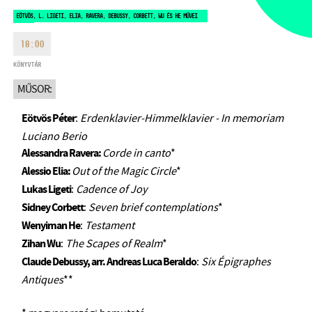
HÉTFŐ:
09:00-18:00
FAX
EÖTVÖS, L. LIGETI, ELIA, RAVERA, DEBUSSY, CORBETT, WU ÉS HE MŰVEI
KEDD:
09:00-20:00
18:00
EMAIL
SZERDA-PÉNTEK:
09:00-22:00
info@bmc.hu
KÖNYVTÁR
SZOMBAT:
10:00-22:00
MŰSOR:
VASÁRNAP:
nyitás az előadás
kezdete előtt 2 órával
Eötvös Péter
:
Erdenklavier-Himmelklavier - In memoriam
Luciano Berio
Alessandra Ravera:
Corde in canto
*
Alessio Elia:
Out of the Magic Circle
*
BMC HÁZ
Lukas Ligeti
:
Cadence of Joy
Sidney Corbett
:
Seven brief contemplations
*
OPUS JAZZ CLUB
Wenyiman He
:
Testament
Zihan Wu
:
The Scapes of Realm
*
BMC RECORDS
Claude Debussy, arr. Andreas Luca Beraldo
:
Six Épigraphes
ZENEI INFORMÁCIÓS KÖZPONT ÉS KÖNYVTÁR
Antiques
**
BMC NEMZETKÖZI CIMBALOMVERSENY 2019