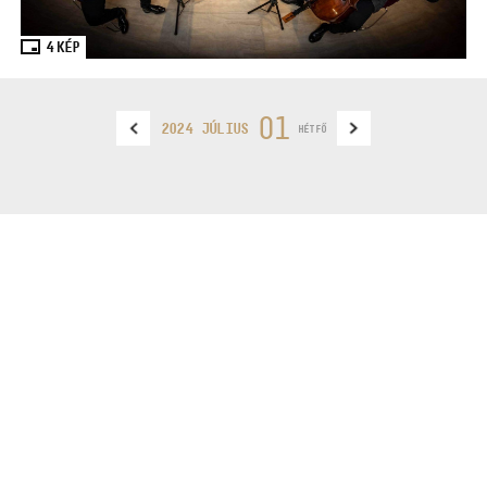
4
KÉP
01
2024 JÚLIUS
HÉTFŐ