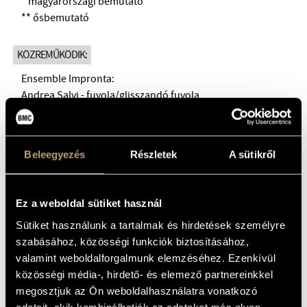
* magyarországi bemutató
** ősbemutató
KÖZREMŰKÖDIK:
Ensemble Impronta:
Andrea Salvi - fuvola/glisszandó fuvola
Pálfi Csaba - klarinét
Yamagami Sohei - zongora
Roman Quartet:
Beleegyezés
Részletek
A sütikről
Román Mikola - hegedű
Radics Ádám - hegedű
Hargitai Bence - brácsa
Ez a weboldal sütiket használ
Chung Hosung - cselló
Sütiket használunk a tartalmak és hirdetések személyre
vezényel: Eddi de Nadai
szabásához, közösségi funkciók biztosításához,
valamint weboldalforgalmunk elemzéséhez. Ezenkívül
A műsoron szereplő kompozíciókat egy olyan zenei
közösségi média-, hirdető- és elemező partnereinkkel
örökség köti össze, amely egyik zeneszerzőről a másikra
megosztjuk az Ön weboldalhasználatra vonatkozó
adatait, akik kombinálhatják az adatokat más olyan