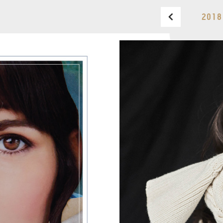
2018
BUDAPEST MUSIC CENTER
TELEFON
TELEFON
JEGYPÉNZTÁR
NYITVA TARTÁSA
HÉTFŐ:
09:00-18:00
FAX
KEDD:
09:00-20:00
SZERDA-PÉNTEK:
09:00-
EMAIL
22:00
info@bmc.hu
SZOMBAT:
10:00-22:00
VASÁRNAP:
nyitás az
előadás kezdete előtt 2
órával