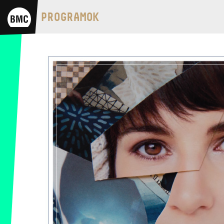
BMC HÁZ
PROGRAMOK
OPUS JAZZ CLUB
BMC RECORDS
ZENEI INFORMÁCIÓS KÖZPONT ÉS
KÖNYVTÁR
BMC NEMZETKÖZI
CIMBALOMVERSENY 2019