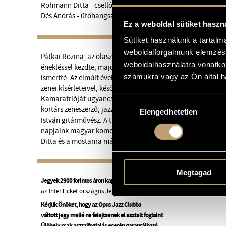
Rohmann Ditta - cselló
Dés András - ütőhangszerek
Ez a weboldal sütiket haszn
Sütiket használunk a tartal
weboldalforgalmunk elemzésé
Pátkai Rozina, az olasz gyökerekkel rendelkező magyar éne
weboldalhasználatra vonatko
énekléssel kezdte, majd elsősorban örökzöld brazil bossa n
számukra vagy az Ön által ha
ismertté. Az elmúlt években számos alkalommal meglepte k
zenei kísérleteivel, később rajzaival, kollázsaival, fotóival k
Kamaratrióját ugyancsak kísérletező attitűddel rendelkező
Hozzájárulás
kortárs zeneszerző, jazz-szaxofonos és a Montreux-i Gitárvers
Elengedhetetlen
kiválasztása
István gitárművész. A trióhoz a
Taladim
című új lemezen és
napjaink magyar komolyzenei életének egyik legismertebb 
Ditta és a mostanra már nemzetközi jazz zenei színtéren is 
Megtagad
Jegyek 2900 forintos áron kaphatók a helyszínen,
az InterTicket országos Jegypont hálózatában, valamint a
jegy.hu
o
Kérjük Önöket, hogy az Opus Jazz Clubba
váltott jegy mellé ne felejtsenek el asztalt foglalni!