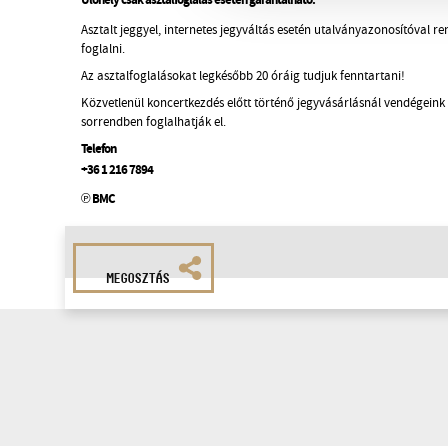
Ülőhely csak asztalfoglalás esetén garantálható.
Asztalt jeggyel, internetes jegyváltás esetén utalványazonosítóval 
foglalni.
Az asztalfoglalásokat legkésőbb 20 óráig tudjuk fenntartani!
Közvetlenül koncertkezdés előtt történő jegyvásárlásnál vendégeink
sorrendben foglalhatják el.
Telefon
+36 1 216 7894
℗ BMC
MEGOSZTÁS