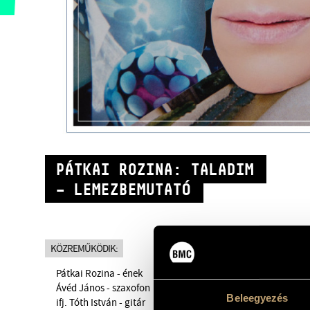
PÁTKAI ROZINA: TALADIM
– LEMEZBEMUTATÓ
KÖZREMŰKÖDIK:
Pátkai Rozina - ének
Ávéd János - szaxofon
Beleegyezés
ifj. Tóth István - gitár