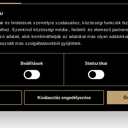
2
KÉP
ál
mak és hirdetések személyre szabásához, közösségi funkciók biz
hez. Ezenkívül közösségi média-, hirdető- és elemező partner
kesnő pályáját klasszikus
zó adatait, akik kombinálhatják az adatokat más olyan adatokka
ova dalok hazai előadójaként vált
sznált más szolgáltatásokból gyűjtöttek.
özönségét, először elektronikus
eltett nagy feltűnést.
 zenészek alkotják: Ávéd János
eny különdíját is elnyert Ifj. Tóth
Beállítások
Statisztikai
 a lemezbemutató koncerten
előadója, a csellista Rohmann
elismert Dés András csatlakozik.
Kiválasztás engedélyezése
Ös
ldalon.