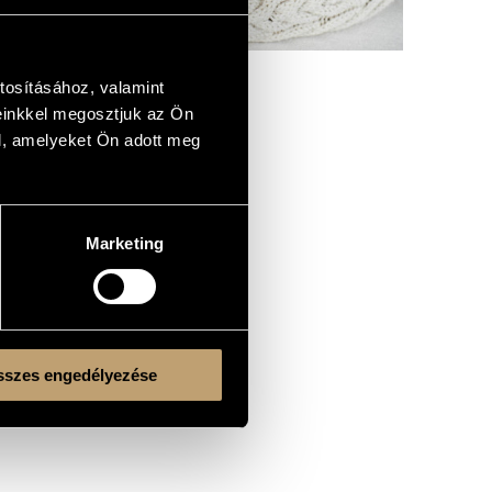
tosításához, valamint
einkkel megosztjuk az Ön
l, amelyeket Ön adott meg
Marketing
szes engedélyezése